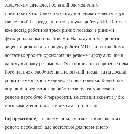
завідуючим аптекою, і останній рік медичним
представником. Кілька днів тому він разом з колегами був
скорочений і сьогодні він знову шукає роботу МП. Він має
вже досвід роботи на трьох різних посадах, з різними
функціональними обов’язками. На чому він має робити
акцент в резюме для пошуку роботи МП? Чи взагалі йому
достатньо зробити хронологічне резюме? Зрозуміло, що в
даному випадку резюме має бути написано з підкресленням
його навичок, здобутих на аналогічній посаді, та на досвіді
роботи саме в якості медичного представника. Коли б він
вирішив повернутися до роботи завідуючим аптекою,
резюме варто було б переробити, змістивши акценти у бік
його компетенцій, властивих саме цій посаді.
Інформативне
, в нашому випадку означає викладення в
резюме необхідної, але достатньої для первинного