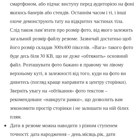
смартфоном, або підчас виступу перед аудиторією на фоні
якихось банерів або стендів. Останнім часом і ті, і інші
охоче демонструють тату на відкритих частинах тіла.
Слід також пам’ятати про розмір фото, від якого залежить
загальний розмір файлу резюме. Зазвичай достатньо щоб
його розмір складав 300х400 пікселів. «Вага» такого фото
буде десь біля 30 КВ, що не дуже «обтяжить» основний
файл. Розташувати фото бажано в правому чи лівому
верхньому куті, в залежності від того, куди на фото ви
дивитесь (погляд краще направити к центру сторінки).
Зверніть увагу на «обтікання» фото текстом –
рекомендоване «навкруги рамки», що дозволить вам
зекономити простір сторінки і не залишати на ній білих
плям.
Дати в резюме можна наводити з різним ступенем
точності: дата народження – день.місяць.рік, дати