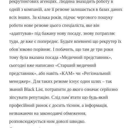
рекрутингових агенціях. Людина знаходить роботу в
одній з компаній, але її резюме залишається в базах даних
всіх інших. За кілька років, підчас чергового пошуку
роботи нове резюме цього спеціаліста, яке він
«адаптував» під бажану нову посаду, знову потрапляє
туди, де вже є попереднє. Будьте впевнені що рекрутер їх
обов’язково порівняє. І побачить, що там де три роки
тому була вказана посада «Медичний представник»,
сьогодні вже написано «Старший медичний
представник», або навіть «КАМ» чи «Регіональний
менеджер». Для таких резюме існує один шлях – так
званий Black List, потрапити до якого означає серйозно
зіпсувати репутацію. Слід пам’ятати що будь-який
професійний ринок є досить тісним, а інформація,
незважаючи на законодавчі обмеження,
розповсюджується ним доволі швидко.