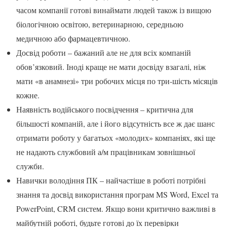
часом компанії готові винаймати людей також із вищою
біологічною освітою, ветеринарною, середньою
медичною або фармацевтичною.
Досвід роботи – бажаний але не для всіх компаній
обов’язковий. Іноді краще не мати досвіду взагалі, ніж
мати «в анамнезі» три робочих місця по три-шість місяців
кожне.
Наявність водійського посвідчення – критична для
більшості компаній, але і його відсутність все ж дає шанс
отримати роботу у багатьох «молодих» компаніях, які ще
не надають службовий а/м працівникам зовнішньої
служби.
Навички володіння ПК – найчастіше в роботі потрібні
знання та досвід використання програм MS Word, Excel та
PowerPoint, CRM систем. Якщо вони критично важливі в
майбутній роботі, будьте готові до їх перевірки