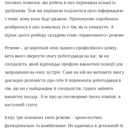
типових помилок, які робить в них переважна кількість
здобувачів. Тож ми вирішили поділитися цією інформацією
з тими, кому вона буде цікавою. Пропонуємо спробувати
розібратися в цих помилках та у тім, як їх уникнути. А
підчас цього розбору складемо план «правильного» резюме.
Резюме – це короткий опис вашого професійного шляху,
мета якого звернути увагу роботодавця на вас, як на
спеціаліста, який відповідає профілю вакантної позиції для
запрошення на очну зустріч. Саме на ній ви матимете змогу
докладно розповісти про себе й переконати роботодавця в
тім, що ви є найкращим зі спеціалістів, гідних зайняти
вакантну посаду. Але про це поговоримо трохи пізніше, в
наступній статті.
Існує три основних типи резюме – хронологічне,
функціональне та комбіноване. Не вдаючись в детальний їх