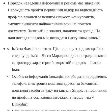
Порядок наведення інформації в резюме має значення.
Необхідність пройти первинний відбір на відповідність
профілю вакансії за великої кількості конкурсантів,
змушує виносити найважливіші речи на початок
документу. Зазвичай це знання, навички та досвід. На
наш погляд порядок має виглядати наступним чином:
Ім’я та Фамілія та фото. Цікаво, що у західних країнах
спершу іде ім’я – Дієго Марадона, для пострадянського
ж простору характерний зворотній порядок – Іванов
Іван;
Особиста інформація (локація, вік або дата народження,
телефон, електронна поштова адреса, за бажанням –
додаткові засоби зв’язку на кшталт Skype, та посилання
на профілі в соціальних мережах, в першу чергу
Linkedin);
Ціль пошуку (рекомендуємо вказувати лише одну