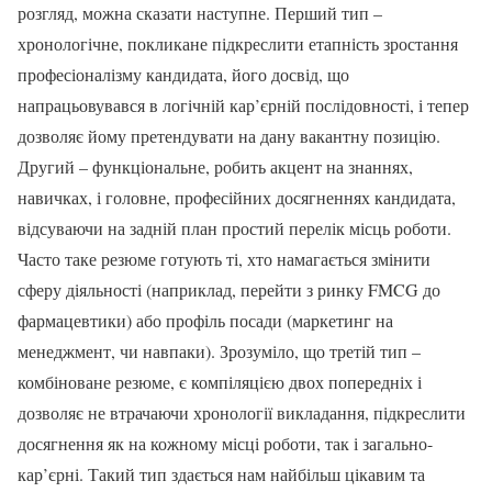
розгляд, можна сказати наступне. Перший тип –
хронологічне, покликане підкреслити етапність зростання
професіоналізму кандидата, його досвід, що
напрацьовувався в логічній кар’єрній послідовності, і тепер
дозволяє йому претендувати на дану вакантну позицію.
Другий – функціональне, робить акцент на знаннях,
навичках, і головне, професійних досягненнях кандидата,
відсуваючи на задній план простий перелік місць роботи.
Часто таке резюме готують ті, хто намагається змінити
сферу діяльності (наприклад, перейти з ринку FMCG до
фармацевтики) або профіль посади (маркетинг на
менеджмент, чи навпаки). Зрозуміло, що третій тип –
комбіноване резюме, є компіляцією двох попередніх і
дозволяє не втрачаючи хронології викладання, підкреслити
досягнення як на кожному місці роботи, так і загально-
кар’єрні. Такий тип здається нам найбільш цікавим та