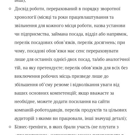
Досвід роботи, перерахований в порядку зворотної
хронології (місяці та роки працевлаштування та
звільнення для кожного місця роботи, назва установи
чи підприємства, займана посада, відділ або напрямок,
перелік посадових обов’язків, перелік досягнень; при
чому, посадові обов’язки має сенс перераховувати
лише для останніх однієї-двох посад, та/або аналогічної
тій, на яку претендуєте; перелік обов’язків для всіх без
виключення робочих місць призведе лише до
збільшення об’єму резюме і відволікання уваги від
ваших основних компетенцій; якщо вважаєте за
необхідне, можете додати посилання на сайти
компаній-роботодавців, перелік продуктів та цільових
аудиторій з якими ви працювали, інші значущі деталі);
Бізнес-тренінги, в яких брали участь (не плутати з
«продуктовими» навчаннями; можна перерахувати в