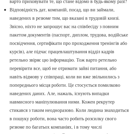
варто приховувати те, що стане відомо в будь-якому разі?
Відповідність дат, компаній, посад, що ви займали,
наведених в резюме тим, що вказані в трудовій книзі.
Звісно, ніхто не запрошує вас на співбесіду з повним
пакетом документів (паспорт, диплом, трудова, водійське
посвідчення, сертифікати про проходження тренінгів або
курсів), але підчас працевлаштування відділ кадрів
ретельно звіряє цю інформацію. Тож варто ретельно
перевірити все, щоб не отримати зайві питання, або
навіть відмову у співпраці, коли ви вже звільнились з
попереднього місця роботи. Це стосується помилково
наведених даних. Але, нажаль, існують випадки
навмисного маніпулювання ними. Кожен рекрутер
стикався з таким неодноразово. Коли людина знаходиться
в пошуку роботи, вона часто робить розсилку свого
резюме по багатьох компаніях, і в тому числі