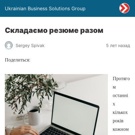
Ukrainian Business Solutions Group
Складаємо резюме разом
Sergey Spivak
5 лет назад
Поделиться:
Протяго
м
останні
х
кількох
років
кожном