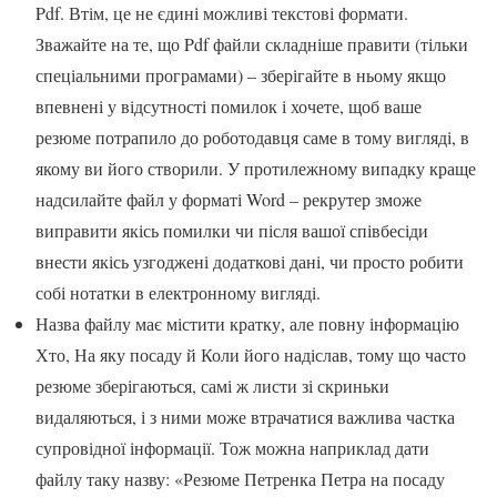
Pdf. Втім, це не єдині можливі текстові формати.
Зважайте на те, що Pdf файли складніше правити (тільки
спеціальними програмами) – зберігайте в ньому якщо
впевнені у відсутності помилок і хочете, щоб ваше
резюме потрапило до роботодавця саме в тому вигляді, в
якому ви його створили. У протилежному випадку краще
надсилайте файл у форматі Word – рекрутер зможе
виправити якісь помилки чи після вашої співбесіди
внести якісь узгоджені додаткові дані, чи просто робити
собі нотатки в електронному вигляді.
Назва файлу має містити кратку, але повну інформацію
Хто, На яку посаду й Коли його надіслав, тому що часто
резюме зберігаються, самі ж листи зі скриньки
видаляються, і з ними може втрачатися важлива частка
супровідної інформації. Тож можна наприклад дати
файлу таку назву: «Резюме Петренка Петра на посаду