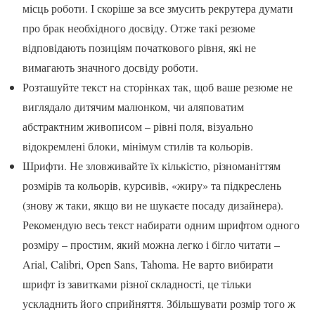
місць роботи. І скоріше за все змусить рекрутера думати
про брак необхідного досвіду. Отже такі резюме
відповідають позиціям початкового рівня, які не
вимагають значного досвіду роботи.
Розташуйте текст на сторінках так, щоб ваше резюме не
виглядало дитячим малюнком, чи аляповатим
абстрактним живописом – рівні поля, візуально
відокремлені блоки, мінімум стилів та кольорів.
Шрифти. Не зловживайте їх кількістю, різноманіттям
розмірів та кольорів, курсивів, «жиру» та підкреслень
(знову ж таки, якщо ви не шукаєте посаду дизайнера).
Рекомендую весь текст набирати одним шрифтом одного
розміру – простим, який можна легко і бігло читати –
Arial, Calibri, Open Sans, Tahoma. Не варто вибирати
шрифт із завитками різної складності, це тільки
ускладнить його сприйняття. Збільшувати розмір того ж