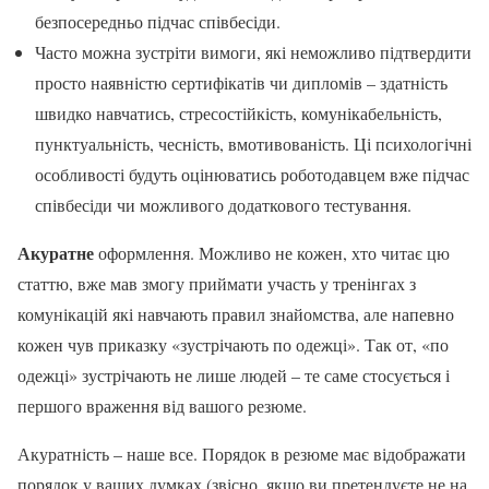
безпосередньо підчас співбесіди.
Часто можна зустріти вимоги, які неможливо підтвердити
просто наявністю сертифікатів чи дипломів – здатність
швидко навчатись, стресостійкість, комунікабельність,
пунктуальність, чесність, вмотивованість. Ці психологічні
особливості будуть оцінюватись роботодавцем вже підчас
співбесіди чи можливого додаткового тестування.
Акуратне
оформлення. Можливо не кожен, хто читає цю
статтю, вже мав змогу приймати участь у тренінгах з
комунікацій які навчають правил знайомства, але напевно
кожен чув приказку «зустрічають по одежці». Так от, «по
одежці» зустрічають не лише людей – те саме стосується і
першого враження від вашого резюме.
Акуратність – наше все. Порядок в резюме має відображати
порядок у ваших думках (звісно, якщо ви претендуєте не на