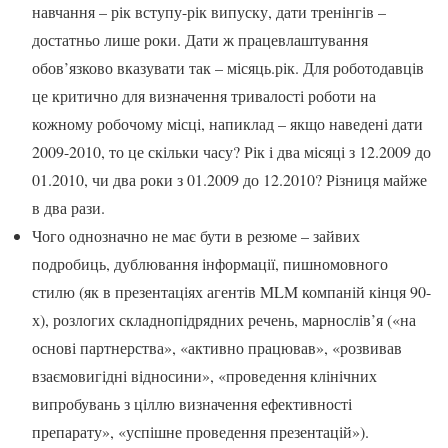
навчання – рік вступу-рік випуску, дати тренінгів –
достатньо лише роки. Дати ж працевлаштування
обов’язково вказувати так – місяць.рік. Для роботодавців
це критично для визначення тривалості роботи на
кожному робочому місці, напиклад – якщо наведені дати
2009-2010, то це скільки часу? Рік і два місяці з 12.2009 до
01.2010, чи два роки з 01.2009 до 12.2010? Різниця майже
в два рази.
Чого однозначно не має бути в резюме – зайвих
подробиць, дублювання інформації, пишномовного
стилю (як в презентаціях агентів MLM компаній кінця 90-
х), розлогих складнопідрядних речень, марнослів’я («на
основі партнерства», «активно працював», «розвивав
взаємовигідні відносини», «проведення клінічних
випробувань з ціллю визначення ефективності
препарату», «успішне проведення презентацій»).