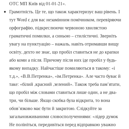
ОТС МП Київ від 01-01-21».
Грамотність. Це те, що також характеризує ваш рівень. І
тут Word є для вас незамінним помічником, перевіряючи
орфографію, підкреслюючи червоною хвилястою
граматичні помилки, а синьою – стилістичні. Зверніть
увагу на пунктуацію – нажаль, навіть отримавши вищу
освіту, дехто не знає, що пробіл ставиться не до крапки
або коми а після. Причому після них іде пробіл у будь-
якому випадку. Найчастіше помиляються в такому: «і
т.д.», «В.В.Петренка», «ім.Петренка». Але часто буває й
таке: «білий ,красний ,зелений». Також треба пам’ятати,
що пробіл між словами ставиться лише один, а не два-
три, чи більше. Якщо скобка була відкрита, то вона
обов’язково має бути й закритою. Слідкуйте за
загальновживаними словосполученнями: «лідер думок
Не полініться, передивіться перед відправкою уважно