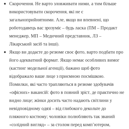
Скорочення. Не варто зловживати ними, а тим більше
використовувати скорочення, які не є
загальноприйнятними. Але, якщо ви впевнені, що
роботодавець вас зрозуміє – будь ласка (ПМ – Продакт
менеджер, МП – Медичний представник, ЛЗ –
Лікарський засіб та інші).
Якщо ви додаєте до резюме своє фото, варто подбати про
його адекватний формат. Якщо немає особливих вимог
(кастинг модельної агенції), бажано щоб фото
відображало ваше лице з приємною посмішкою.
Помилки, які часто трапляються в резюме здобувачів
«офісних» вакансій: фото в повний зріст, де практично не
видно лице; жінки досить часто надають світлини у
невідповідному одязі – від глибокого декольте до
пляжного костюму; чоловіки полюбляють так званий
«солідний вигляд» – за столом перед комп’ютером,