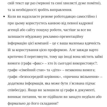
свій текст ще раз (червоні та сині хвилясті дуже помітні),
та за необхідності зробіть виправлення.
Коли ви надсилаєте резюме роботодавцю самостійно і
при цьому користуєтесь канвою від певної кадрової
агенції або сайту пошуку роботи, частіше за все ви
залишаєте вбудовану рекламно-презентаційну
інформацію цієї компанії – це є ваша маленька вдячність
їй за користування цією проформою. Але завжди варто
критично її переглянути, тому що іноді вона містить зайві
вимоги (графа «факс» – хто їх сьогодні використовує?;
графи «сімейний стан» та «діти» – незаконна вимога;
графи «безпосередній керівник», «причина звільнення» –
додаткова інформація, яка може бути з’ясована підчас
співбесіди). Якщо ви залишили ці графи в документі,
виникає питання, чи не підійшли ви занадто недбало або
формально до його складання?