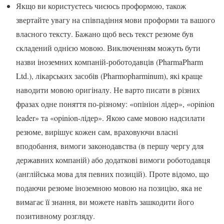
Якщо ви користуєтесь чиєюсь проформою, також
звертайте увагу на співпадіння мови проформи та вашого
власного тексту. Бажано щоб весь текст резюме був
складений однією мовою. Виключенням можуть бути
назви іноземних компаній-роботодавців (PharmaPharm
Ltd.), лікарських засобів (Pharmopharminum), які краще
наводити мовою оригіналу. Не варто писати в різних
фразах одне поняття по-різному: «опініон лідер», «opinion
leader» та «opinion-лідер». Якою саме мовою надсилати
резюме, вирішує кожен сам, враховуючи власні
вподобання, вимоги законодавства (в першу чергу для
державних компаній) або додаткові вимоги роботодавця
(англійська мова для певних позицій). Проте відомо, що
подаючи резюме іноземною мовою на позицію, яка не
вимагає її знання, ви можете навіть зашкодити його
позитивному розгляду.