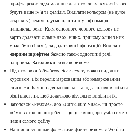
шрифта рекомендуємо лише для заголовку, в якості якого
будуть ваше ім’я та фамілія. Виділяти кольором (не дуже
яскравим) рекомендуємо однотипну інформацію,
наприклад роки. Крім основного чорного кольору не
варто додавати більше двох інших, причому один з них
може бути сірим (для додаткової інформації). Виділяти
жирним шрифтом
бажано також однотипні речі,
Заголовки
наприклад
розділів резюме.
Підзаголовки
(обов’язки, досягнення)
можна виділити
курсивом, а їх перелік маркованим або немаркованим
списками. Бажано для заголовків та підзаголовків робити
різні відступи, щоб додатково візуально виділити їх.
Заголовок «Резюме», або «Curriculum Vitae», чи просто
«CV» взагалі не потрібен – що це є воно, зрозуміло вже з
назви самого файлу.
Найпоширенішими форматами файлу резюме є Word та