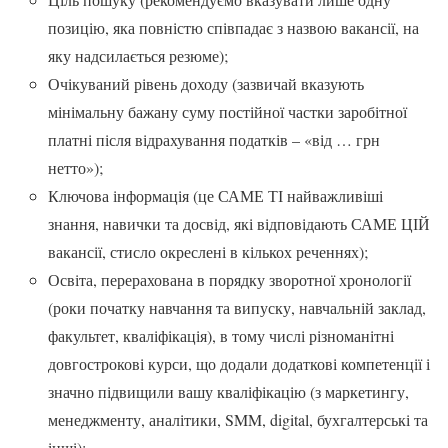
позицію, яка повністю співпадає з назвою вакансії, на
яку надсилається резюме);
Очікуваний рівень доходу (зазвичай вказують
мінімальну бажану суму постійної частки заробітної
платні після відрахування податків – «від … грн
нетто»);
Ключова інформація (це САМЕ ТІ найважливіші
знання, навички та досвід, які відповідають САМЕ ЦІЙ
вакансії, стисло окреслені в кількох реченнях);
Освіта, перерахована в порядку зворотної хронології
(роки початку навчання та випуску, навчальній заклад,
факультет, кваліфікація), в тому числі різноманітні
довгострокові курси, що додали додаткові компетенції і
значно підвищили вашу кваліфікацію (з маркетингу,
менеджменту, аналітики, SMM, digital, бухгалтерські та
інші);