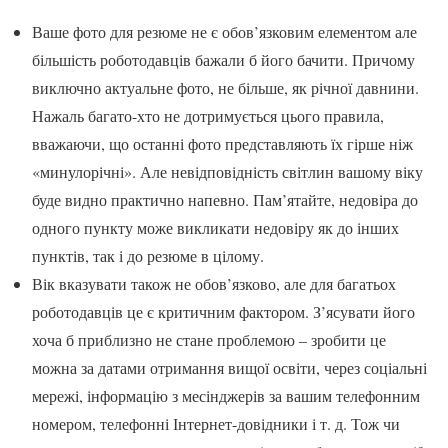
Ваше фото для резюме не є обов’язковим елементом але
більшість роботодавців бажали б його бачити. Причому
виключно актуальне фото, не більше, як річної давнини.
Нажаль багато-хто не дотримується цього правила,
вважаючи, що останні фото представляють їх гірше ніж
«минулорічні». Але невідповідність світлин вашому віку
буде видно практично напевно. Пам’ятайте, недовіра до
одного пункту може викликати недовіру як до інших
пунктів, так і до резюме в цілому.
Вік вказувати також не обов’язково, але для багатьох
роботодавців це є критичним фактором. З’ясувати його
хоча б приблизно не стане проблемою – зробити це
можна за датами отримання вищої освіти, через соціальні
мережі, інформацію з месінджерів за вашим телефонним
номером, телефонні Інтернет-довідники і т. д. Тож чи