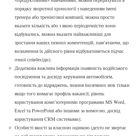
порядку зворотної хронології з наведенням імені
тренера або тренінгової компанії, можна просто
вказати кількість або з якою періодичністю вони
відбувались, можна вказати найважливіші для
зростання ваших певних компетенцій, пам’ятаючи, що
визначення їх дійсного рівня відбуватиметься підчас
очної співбесіди);
Додаткова важлива інформація (наявність водійського
посвідчення та досвіду керування автомобілем,
готовність до відряджень, знання іноземних мов тільки
якщо того вимагає профіль вакансії, рівень
користування комп’ютерними програмами MS Word,
Excel та PowerPoint або іншими за вимогою, досвід
користування CRM системами);
Особисті якості за власною оцінкою (дехто не звертає
на цей пункт уваги, вважаючи що він вельми