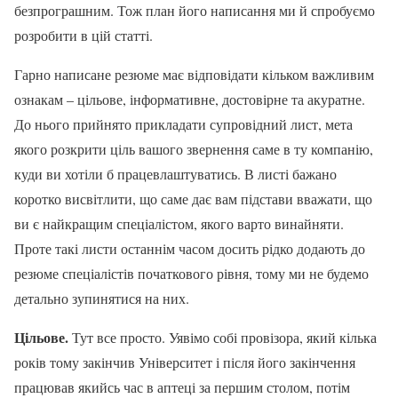
безпрограшним. Тож план його написання ми й спробуємо
розробити в цій статті.
Гарно написане резюме має відповідати кільком важливим
ознакам – цільове, інформативне, достовірне та акуратне.
До нього прийнято прикладати супровідний лист, мета
якого розкрити ціль вашого звернення саме в ту компанію,
куди ви хотіли б працевлаштуватись. В листі бажано
коротко висвітлити, що саме дає вам підстави вважати, що
ви є найкращим спеціалістом, якого варто винайняти.
Проте такі листи останнім часом досить рідко додають до
резюме спеціалістів початкового рівня, тому ми не будемо
детально зупинятися на них.
Цільове.
Тут все просто. Уявімо собі провізора, який кілька
років тому закінчив Університет і після його закінчення
працював якийсь час в аптеці за першим столом, потім