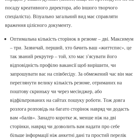
посаду креативного директора, або іншого творчого
спеціаліста). Візуально загальний вид має справляти
враження цілісного документу.
Оптимальна кількість сторінок в резюме – дві. Максимум
– три. Зазвичай, перший, хто бачить ваш «життєпис», це
так званий рекрутер – той, хто має з’ясувати його
відповідність профілю вакансії щоб вирішити, чи
запрошувати вас на співбесіду. За обмежений час він має
переглянути велику кількість резюме, отриманих на
поштову скриньку чи через месінджер, або
відфільтрованих на сайтах пошуку роботи. Тож довга
розлога розповідь на багато сторінок навряд чи додасть
вам «балів». Занадто коротке ж, менше ніж на дві
сторінки, навряд чи дозволить вам надати про себе
більше інформації ніж анкетні дані та простий перелік