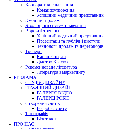
Корпоративне навчання
Командоутворення
Успішний медичний представник
Эмоційні продажі
Эволюційні системи навчання
Відкриті тренінги
Успішний медичний представник
Презентації та публічні виступи
Технології продаж та переговорів
Тренери
Канюс Стефан
Дмитро Красюк
Рекомендована література
Література з маркетингу
РЕКЛАМА
СТУДІЯ ДИЗАЙНУ
ГРАФІЧНИЙ ДИЗАЙН
ГАЛЕРЕЯ ВІДЕО
ГАЛЕРЕЇ РОБІТ
Створення сайтів
Розробка сайту
Типографія
Візитівки
ПРО НАС