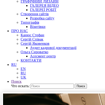
ГРАФІЧНИЙ ДИЗАЙН
ГАЛЕРЕЯ ВІДЕО
ГАЛЕРЕЇ РОБІТ
Створення сайтів
Розробка сайту
Типографія
Візитівки
ПРО НАС
Канюс Стефан
Сергій Співак
Сергій Яковенков
Аудит кадрової документації
Ольга Сироватко
Асесмент центр
КОНТАКТИ
RU
EN
RU
UK
Поиск
Что искать:
Поиск