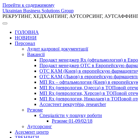
Перейти к содержимому
Ukrainian Business Solutions Group
РЕКРУТИНГ, ХЕДХАНТИНГ, АУТСОРСИНГ, АУТСАФФИН
ГОЛОВНА
НОВИНИ
Персонал
Аудит кадрової документації
Вакансії
Продакт менеджер Rx (офтальмология) в Ев
Продакт менеджер ОТС в Европейскую фарм
ОТС КАМ (Киев) в европейскую фармацевти
ОТС КАМ (Львов) в европейскую фармацевт
МП Rx – офтальмология (Киев) в европейск
МП Rx (неврология, Одесса) в ТОПовой отеч
МП Rx (неврология, Херсон) в ТОПовой оте
МП Rx (неврология, Николаев) в ТОПовой от
Ассистент рекрутёра, researcher
Резюме
Cпеціалісти у пошуку роботи
Резюме 01-09/02/18
Аутсорсинг
Асесмент центр
ТРЕНІНГИ