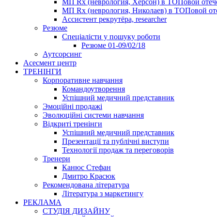
МП Rx (неврология, Херсон) в ТОПовой оте
МП Rx (неврология, Николаев) в ТОПовой от
Ассистент рекрутёра, researcher
Резюме
Cпеціалісти у пошуку роботи
Резюме 01-09/02/18
Аутсорсинг
Асесмент центр
ТРЕНІНГИ
Корпоративне навчання
Командоутворення
Успішний медичний представник
Эмоційні продажі
Эволюційні системи навчання
Відкриті тренінги
Успішний медичний представник
Презентації та публічні виступи
Технології продаж та переговорів
Тренери
Канюс Стефан
Дмитро Красюк
Рекомендована література
Література з маркетингу
РЕКЛАМА
СТУДІЯ ДИЗАЙНУ