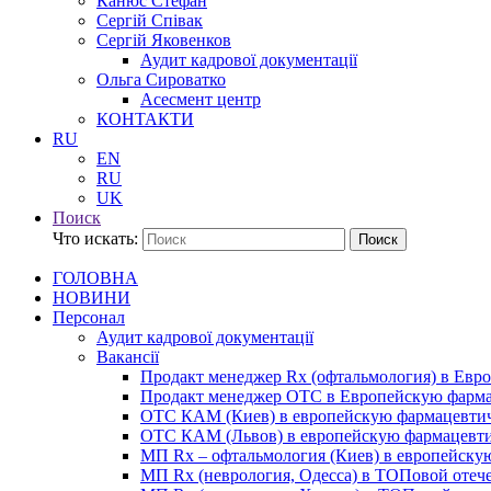
Канюс Стефан
Сергій Співак
Сергій Яковенков
Аудит кадрової документації
Ольга Сироватко
Асесмент центр
КОНТАКТИ
RU
EN
RU
UK
Поиск
Что искать:
Поиск
ГОЛОВНА
НОВИНИ
Персонал
Аудит кадрової документації
Вакансії
Продакт менеджер Rx (офтальмология) в Ев
Продакт менеджер ОТС в Европейскую фарм
ОТС КАМ (Киев) в европейскую фармацевти
ОТС КАМ (Львов) в европейскую фармацевт
МП Rx – офтальмология (Киев) в европейск
МП Rx (неврология, Одесса) в ТОПовой отеч