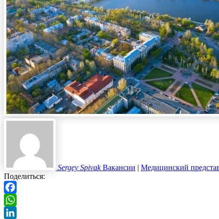
Sergey Spivak
Вакансии
|
Медицинский предста
Поделиться:
Facebook
WhatsApp