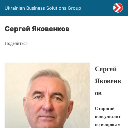
Ukrainian Business Solutions Group
Сергей Яковенков
Поделиться:
Сергей
Яковенк
ов
Старший
консультант
по вопросам