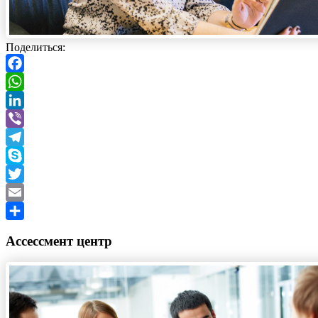
Поделиться:
Facebook
WhatsApp
LinkedIn
Viber
Telegram
Skype
Twitter
Email
Отправить
Ассессмент центр