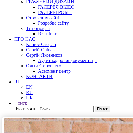
ГРАФІЧНИЙ ДИЗАЙН
ГАЛЕРЕЯ ВІДЕО
ГАЛЕРЕЇ РОБІТ
Створення сайтів
Розробка сайту
Типографія
Візитівки
ПРО НАС
Канюс Стефан
Сергій Співак
Сергій Яковенков
Аудит кадрової документації
Ольга Сироватко
Асесмент центр
КОНТАКТИ
RU
EN
RU
UK
Поиск
Что искать:
Поиск