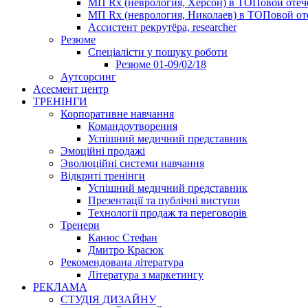
МП Rx (неврология, Херсон) в ТОПовой оте
МП Rx (неврология, Николаев) в ТОПовой от
Ассистент рекрутёра, researcher
Резюме
Cпеціалісти у пошуку роботи
Резюме 01-09/02/18
Аутсорсинг
Асесмент центр
ТРЕНІНГИ
Корпоративне навчання
Командоутворення
Успішний медичний представник
Эмоційні продажі
Эволюційні системи навчання
Відкриті тренінги
Успішний медичний представник
Презентації та публічні виступи
Технології продаж та переговорів
Тренери
Канюс Стефан
Дмитро Красюк
Рекомендована література
Література з маркетингу
РЕКЛАМА
СТУДІЯ ДИЗАЙНУ