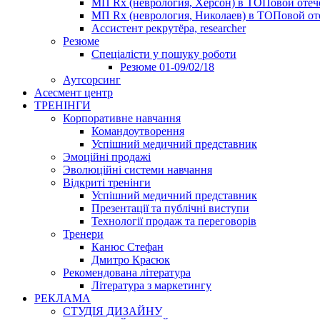
МП Rx (неврология, Херсон) в ТОПовой оте
МП Rx (неврология, Николаев) в ТОПовой от
Ассистент рекрутёра, researcher
Резюме
Cпеціалісти у пошуку роботи
Резюме 01-09/02/18
Аутсорсинг
Асесмент центр
ТРЕНІНГИ
Корпоративне навчання
Командоутворення
Успішний медичний представник
Эмоційні продажі
Эволюційні системи навчання
Відкриті тренінги
Успішний медичний представник
Презентації та публічні виступи
Технології продаж та переговорів
Тренери
Канюс Стефан
Дмитро Красюк
Рекомендована література
Література з маркетингу
РЕКЛАМА
СТУДІЯ ДИЗАЙНУ