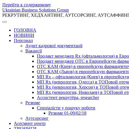
Перейти к содержимому
Ukrainian Business Solutions Group
РЕКРУТИНГ, ХЕДХАНТИНГ, АУТСОРСИНГ, АУТСАФФИН
ГОЛОВНА
НОВИНИ
Персонал
Аудит кадрової документації
Вакансії
Продакт менеджер Rx (офтальмология) в Ев
Продакт менеджер ОТС в Европейскую фарм
ОТС КАМ (Киев) в европейскую фармацевти
ОТС КАМ (Львов) в европейскую фармацевт
МП Rx – офтальмология (Киев) в европейск
МП Rx (неврология, Одесса) в ТОПовой отеч
МП Rx (неврология, Херсон) в ТОПовой оте
МП Rx (неврология, Николаев) в ТОПовой от
Ассистент рекрутёра, researcher
Резюме
Cпеціалісти у пошуку роботи
Резюме 01-09/02/18
Аутсорсинг
Асесмент центр
ТРЕНІНГИ