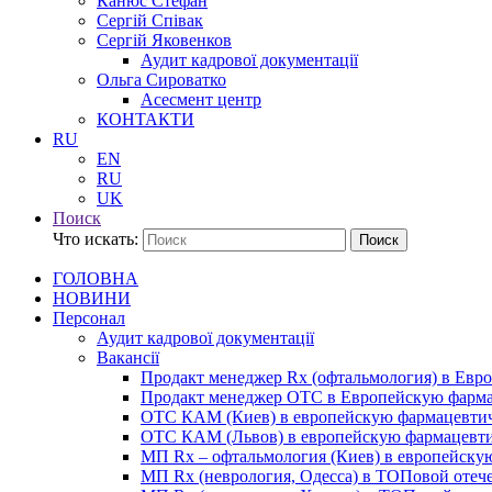
Канюс Стефан
Сергій Співак
Сергій Яковенков
Аудит кадрової документації
Ольга Сироватко
Асесмент центр
КОНТАКТИ
RU
EN
RU
UK
Поиск
Что искать:
Поиск
ГОЛОВНА
НОВИНИ
Персонал
Аудит кадрової документації
Вакансії
Продакт менеджер Rx (офтальмология) в Ев
Продакт менеджер ОТС в Европейскую фарм
ОТС КАМ (Киев) в европейскую фармацевти
ОТС КАМ (Львов) в европейскую фармацевт
МП Rx – офтальмология (Киев) в европейск
МП Rx (неврология, Одесса) в ТОПовой отеч