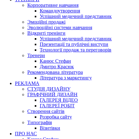
Корпоративне навчання
Командоутворення
Успішний медичний представник
Эмоційні продажі
Эволюційні системи навчання
Відкриті тренінги
Успішний медичний представник
Презентації та публічні виступи
Технології продаж та переговорів
Тренери
Канюс Стефан
Дмитро Красюк
Рекомендована література
Література з маркетингу
РЕКЛАМА
СТУДІЯ ДИЗАЙНУ
ГРАФІЧНИЙ ДИЗАЙН
ГАЛЕРЕЯ ВІДЕО
ГАЛЕРЕЇ РОБІТ
Створення сайтів
Розробка сайту
Типографія
Візитівки
ПРО НАС