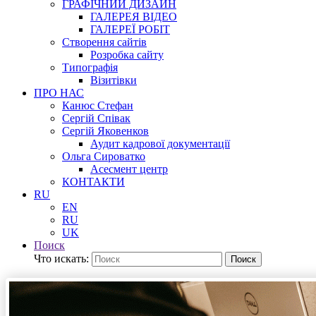
ГРАФІЧНИЙ ДИЗАЙН
ГАЛЕРЕЯ ВІДЕО
ГАЛЕРЕЇ РОБІТ
Створення сайтів
Розробка сайту
Типографія
Візитівки
ПРО НАС
Канюс Стефан
Сергій Співак
Сергій Яковенков
Аудит кадрової документації
Ольга Сироватко
Асесмент центр
КОНТАКТИ
RU
EN
RU
UK
Поиск
Что искать:
Поиск