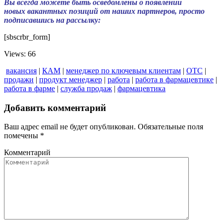
Вы всегда можете быть осведомлены о появлении
новых вакантных позиций от наших партнеров, просто
подписавшись на рассылку:
[sbscrbr_form]
Views: 66
вакансия
|
КАМ
|
менеджер по ключевым клиентам
|
ОТС
|
продажи
|
продукт менеджер
|
работа
|
работа в фармацевтике
|
работа в фарме
|
служба продаж
|
фармацевтика
Добавить комментарий
Ваш адрес email не будет опубликован.
Обязательные поля
помечены
*
Комментарий