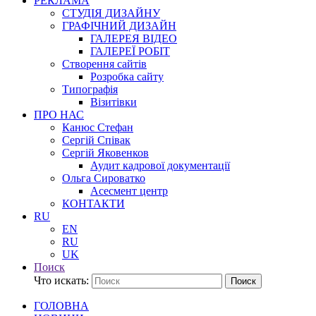
РЕКЛАМА
СТУДІЯ ДИЗАЙНУ
ГРАФІЧНИЙ ДИЗАЙН
ГАЛЕРЕЯ ВІДЕО
ГАЛЕРЕЇ РОБІТ
Створення сайтів
Розробка сайту
Типографія
Візитівки
ПРО НАС
Канюс Стефан
Сергій Співак
Сергій Яковенков
Аудит кадрової документації
Ольга Сироватко
Асесмент центр
КОНТАКТИ
RU
EN
RU
UK
Поиск
Что искать:
Поиск
ГОЛОВНА