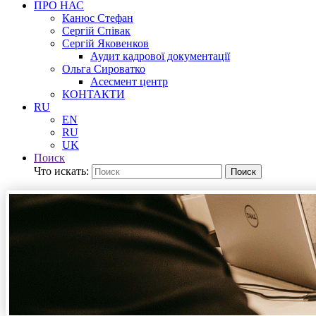
ПРО НАС
Канюс Стефан
Сергій Співак
Сергій Яковенков
Аудит кадрової документації
Ольга Сироватко
Асесмент центр
КОНТАКТИ
RU
EN
RU
UK
Поиск
Что искать:
Поиск