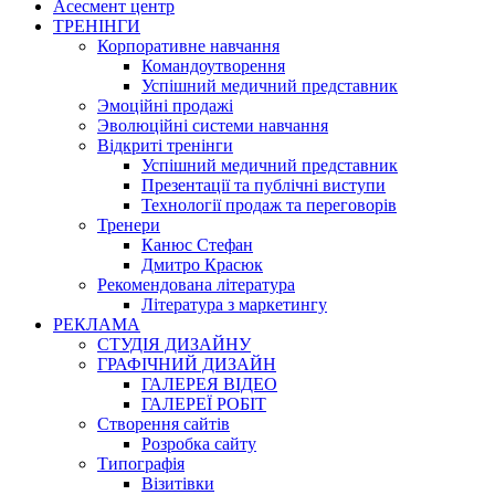
Асесмент центр
ТРЕНІНГИ
Корпоративне навчання
Командоутворення
Успішний медичний представник
Эмоційні продажі
Эволюційні системи навчання
Відкриті тренінги
Успішний медичний представник
Презентації та публічні виступи
Технології продаж та переговорів
Тренери
Канюс Стефан
Дмитро Красюк
Рекомендована література
Література з маркетингу
РЕКЛАМА
СТУДІЯ ДИЗАЙНУ
ГРАФІЧНИЙ ДИЗАЙН
ГАЛЕРЕЯ ВІДЕО
ГАЛЕРЕЇ РОБІТ
Створення сайтів
Розробка сайту
Типографія
Візитівки