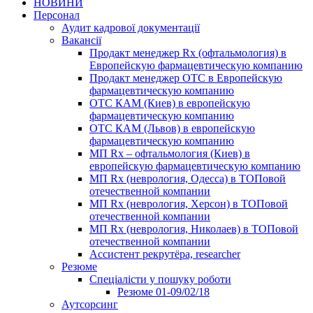
НОВИНИ
Персонал
Аудит кадрової документації
Вакансії
Продакт менеджер Rx (офтальмология) в
Европейскую фармацевтическую компанию
Продакт менеджер ОТС в Европейскую
фармацевтическую компанию
ОТС КАМ (Киев) в европейскую
фармацевтическую компанию
ОТС КАМ (Львов) в европейскую
фармацевтическую компанию
МП Rx – офтальмология (Киев) в
европейскую фармацевтическую компанию
МП Rx (неврология, Одесса) в ТОПовой
отечественной компании
МП Rx (неврология, Херсон) в ТОПовой
отечественной компании
МП Rx (неврология, Николаев) в ТОПовой
отечественной компании
Ассистент рекрутёра, researcher
Резюме
Cпеціалісти у пошуку роботи
Резюме 01-09/02/18
Аутсорсинг