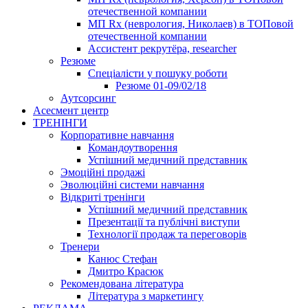
отечественной компании
МП Rx (неврология, Николаев) в ТОПовой
отечественной компании
Ассистент рекрутёра, researcher
Резюме
Cпеціалісти у пошуку роботи
Резюме 01-09/02/18
Аутсорсинг
Асесмент центр
ТРЕНІНГИ
Корпоративне навчання
Командоутворення
Успішний медичний представник
Эмоційні продажі
Эволюційні системи навчання
Відкриті тренінги
Успішний медичний представник
Презентації та публічні виступи
Технології продаж та переговорів
Тренери
Канюс Стефан
Дмитро Красюк
Рекомендована література
Література з маркетингу