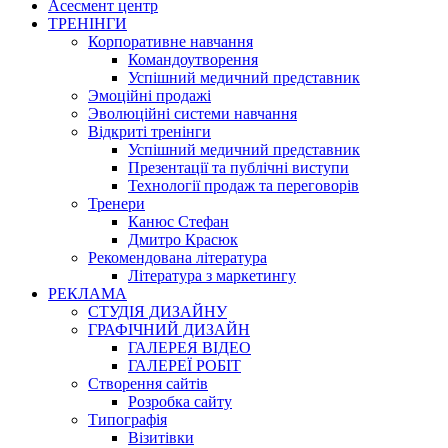
Асесмент центр
ТРЕНІНГИ
Корпоративне навчання
Командоутворення
Успішний медичний представник
Эмоційні продажі
Эволюційні системи навчання
Відкриті тренінги
Успішний медичний представник
Презентації та публічні виступи
Технології продаж та переговорів
Тренери
Канюс Стефан
Дмитро Красюк
Рекомендована література
Література з маркетингу
РЕКЛАМА
СТУДІЯ ДИЗАЙНУ
ГРАФІЧНИЙ ДИЗАЙН
ГАЛЕРЕЯ ВІДЕО
ГАЛЕРЕЇ РОБІТ
Створення сайтів
Розробка сайту
Типографія
Візитівки