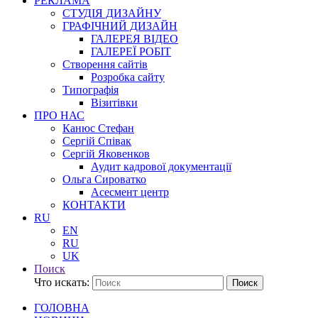
РЕКЛАМА
СТУДІЯ ДИЗАЙНУ
ГРАФІЧНИЙ ДИЗАЙН
ГАЛЕРЕЯ ВІДЕО
ГАЛЕРЕЇ РОБІТ
Створення сайтів
Розробка сайту
Типографія
Візитівки
ПРО НАС
Канюс Стефан
Сергій Співак
Сергій Яковенков
Аудит кадрової документації
Ольга Сироватко
Асесмент центр
КОНТАКТИ
RU
EN
RU
UK
Поиск
Что искать:
Поиск
ГОЛОВНА