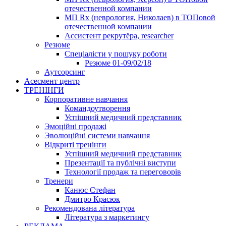
отечественной компании
МП Rx (неврология, Николаев) в ТОПовой
отечественной компании
Ассистент рекрутёра, researcher
Резюме
Cпеціалісти у пошуку роботи
Резюме 01-09/02/18
Аутсорсинг
Асесмент центр
ТРЕНІНГИ
Корпоративне навчання
Командоутворення
Успішний медичний представник
Эмоційні продажі
Эволюційні системи навчання
Відкриті тренінги
Успішний медичний представник
Презентації та публічні виступи
Технології продаж та переговорів
Тренери
Канюс Стефан
Дмитро Красюк
Рекомендована література
Література з маркетингу