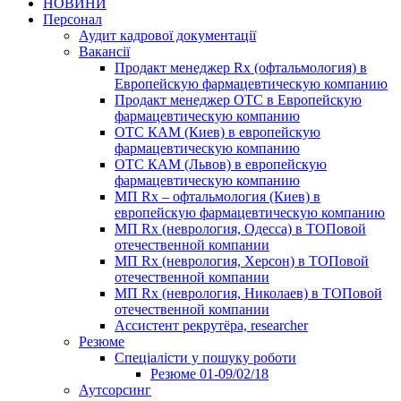
НОВИНИ
Персонал
Аудит кадрової документації
Вакансії
Продакт менеджер Rx (офтальмология) в
Европейскую фармацевтическую компанию
Продакт менеджер ОТС в Европейскую
фармацевтическую компанию
ОТС КАМ (Киев) в европейскую
фармацевтическую компанию
ОТС КАМ (Львов) в европейскую
фармацевтическую компанию
МП Rx – офтальмология (Киев) в
европейскую фармацевтическую компанию
МП Rx (неврология, Одесса) в ТОПовой
отечественной компании
МП Rx (неврология, Херсон) в ТОПовой
отечественной компании
МП Rx (неврология, Николаев) в ТОПовой
отечественной компании
Ассистент рекрутёра, researcher
Резюме
Cпеціалісти у пошуку роботи
Резюме 01-09/02/18
Аутсорсинг