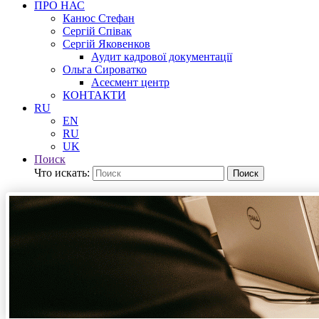
ПРО НАС
Канюс Стефан
Сергій Співак
Сергій Яковенков
Аудит кадрової документації
Ольга Сироватко
Асесмент центр
КОНТАКТИ
RU
EN
RU
UK
Поиск
Что искать:
Поиск