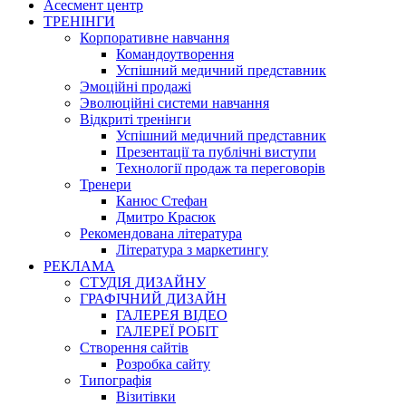
Асесмент центр
ТРЕНІНГИ
Корпоративне навчання
Командоутворення
Успішний медичний представник
Эмоційні продажі
Эволюційні системи навчання
Відкриті тренінги
Успішний медичний представник
Презентації та публічні виступи
Технології продаж та переговорів
Тренери
Канюс Стефан
Дмитро Красюк
Рекомендована література
Література з маркетингу
РЕКЛАМА
СТУДІЯ ДИЗАЙНУ
ГРАФІЧНИЙ ДИЗАЙН
ГАЛЕРЕЯ ВІДЕО
ГАЛЕРЕЇ РОБІТ
Створення сайтів
Розробка сайту
Типографія
Візитівки