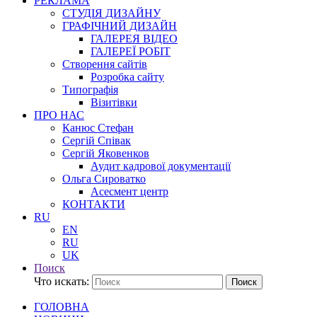
РЕКЛАМА
СТУДІЯ ДИЗАЙНУ
ГРАФІЧНИЙ ДИЗАЙН
ГАЛЕРЕЯ ВІДЕО
ГАЛЕРЕЇ РОБІТ
Створення сайтів
Розробка сайту
Типографія
Візитівки
ПРО НАС
Канюс Стефан
Сергій Співак
Сергій Яковенков
Аудит кадрової документації
Ольга Сироватко
Асесмент центр
КОНТАКТИ
RU
EN
RU
UK
Поиск
Что искать:
Поиск
ГОЛОВНА