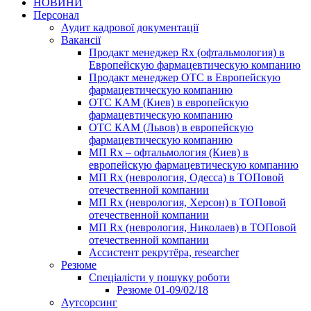
НОВИНИ
Персонал
Аудит кадрової документації
Вакансії
Продакт менеджер Rx (офтальмология) в
Европейскую фармацевтическую компанию
Продакт менеджер ОТС в Европейскую
фармацевтическую компанию
ОТС КАМ (Киев) в европейскую
фармацевтическую компанию
ОТС КАМ (Львов) в европейскую
фармацевтическую компанию
МП Rx – офтальмология (Киев) в
европейскую фармацевтическую компанию
МП Rx (неврология, Одесса) в ТОПовой
отечественной компании
МП Rx (неврология, Херсон) в ТОПовой
отечественной компании
МП Rx (неврология, Николаев) в ТОПовой
отечественной компании
Ассистент рекрутёра, researcher
Резюме
Cпеціалісти у пошуку роботи
Резюме 01-09/02/18
Аутсорсинг