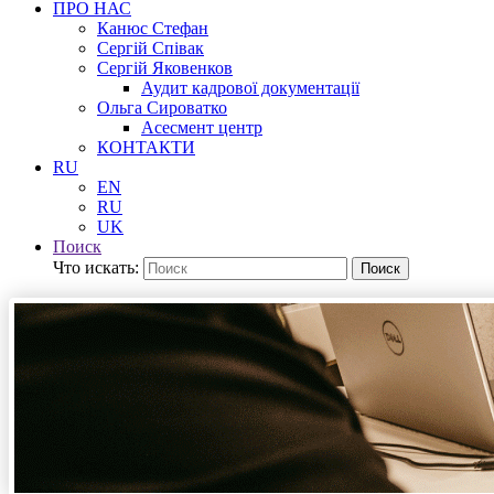
ПРО НАС
Канюс Стефан
Сергій Співак
Сергій Яковенков
Аудит кадрової документації
Ольга Сироватко
Асесмент центр
КОНТАКТИ
RU
EN
RU
UK
Поиск
Что искать:
Поиск