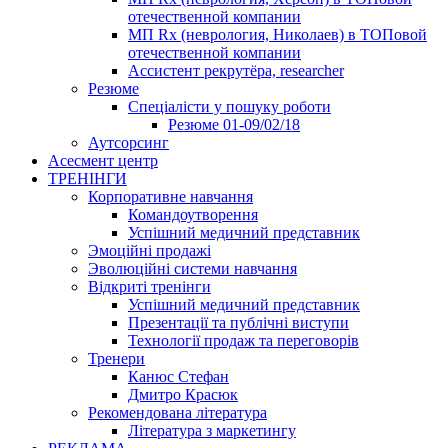
отечественной компании
МП Rx (неврология, Николаев) в ТОПовой
отечественной компании
Ассистент рекрутёра, researcher
Резюме
Cпеціалісти у пошуку роботи
Резюме 01-09/02/18
Аутсорсинг
Асесмент центр
ТРЕНІНГИ
Корпоративне навчання
Командоутворення
Успішний медичний представник
Эмоційні продажі
Эволюційні системи навчання
Відкриті тренінги
Успішний медичний представник
Презентації та публічні виступи
Технології продаж та переговорів
Тренери
Канюс Стефан
Дмитро Красюк
Рекомендована література
Література з маркетингу