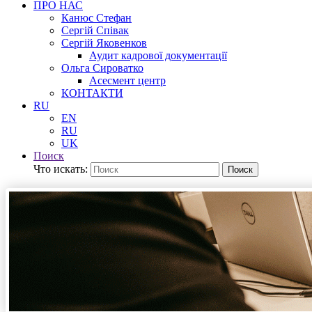
ПРО НАС
Канюс Стефан
Сергій Співак
Сергій Яковенков
Аудит кадрової документації
Ольга Сироватко
Асесмент центр
КОНТАКТИ
RU
EN
RU
UK
Поиск
Что искать:
Поиск