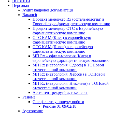
НОВИНИ
Персонал
Аудит кадрової документації
Вакансії
Продакт менеджер Rx (офтальмология) в
Европейскую фармацевтическую компанию
Продакт менеджер ОТС в Европейскую
фармацевтическую компанию
ОТС КАМ (Киев) в европейскую
фармацевтическую компанию
ОТС КАМ (Львов) в европейскую
фармацевтическую компанию
МП Rx – офтальмология (Киев) в
европейскую фармацевтическую компанию
МП Rx (неврология, Одесса) в ТОПовой
отечественной компании
МП Rx (неврология, Херсон) в ТОПовой
отечественной компании
МП Rx (неврология, Николаев) в ТОПовой
отечественной компании
Ассистент рекрутёра, researcher
Резюме
Cпеціалісти у пошуку роботи
Резюме 01-09/02/18
Аутсорсинг