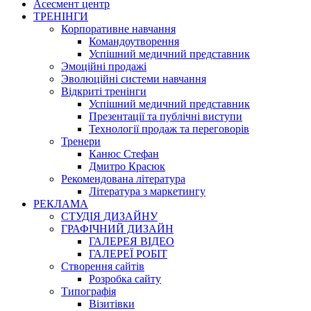
Асесмент центр
ТРЕНІНГИ
Корпоративне навчання
Командоутворення
Успішний медичний представник
Эмоційні продажі
Эволюційні системи навчання
Відкриті тренінги
Успішний медичний представник
Презентації та публічні виступи
Технології продаж та переговорів
Тренери
Канюс Стефан
Дмитро Красюк
Рекомендована література
Література з маркетингу
РЕКЛАМА
СТУДІЯ ДИЗАЙНУ
ГРАФІЧНИЙ ДИЗАЙН
ГАЛЕРЕЯ ВІДЕО
ГАЛЕРЕЇ РОБІТ
Створення сайтів
Розробка сайту
Типографія
Візитівки