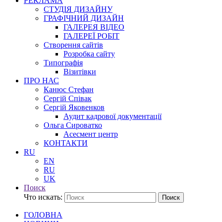
РЕКЛАМА
СТУДІЯ ДИЗАЙНУ
ГРАФІЧНИЙ ДИЗАЙН
ГАЛЕРЕЯ ВІДЕО
ГАЛЕРЕЇ РОБІТ
Створення сайтів
Розробка сайту
Типографія
Візитівки
ПРО НАС
Канюс Стефан
Сергій Співак
Сергій Яковенков
Аудит кадрової документації
Ольга Сироватко
Асесмент центр
КОНТАКТИ
RU
EN
RU
UK
Поиск
Что искать:
Поиск
ГОЛОВНА