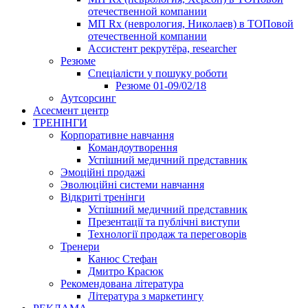
отечественной компании
МП Rx (неврология, Николаев) в ТОПовой
отечественной компании
Ассистент рекрутёра, researcher
Резюме
Cпеціалісти у пошуку роботи
Резюме 01-09/02/18
Аутсорсинг
Асесмент центр
ТРЕНІНГИ
Корпоративне навчання
Командоутворення
Успішний медичний представник
Эмоційні продажі
Эволюційні системи навчання
Відкриті тренінги
Успішний медичний представник
Презентації та публічні виступи
Технології продаж та переговорів
Тренери
Канюс Стефан
Дмитро Красюк
Рекомендована література
Література з маркетингу