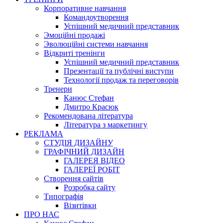
Корпоративне навчання
Командоутворення
Успішний медичний представник
Эмоційні продажі
Эволюційні системи навчання
Відкриті тренінги
Успішний медичний представник
Презентації та публічні виступи
Технології продаж та переговорів
Тренери
Канюс Стефан
Дмитро Красюк
Рекомендована література
Література з маркетингу
РЕКЛАМА
СТУДІЯ ДИЗАЙНУ
ГРАФІЧНИЙ ДИЗАЙН
ГАЛЕРЕЯ ВІДЕО
ГАЛЕРЕЇ РОБІТ
Створення сайтів
Розробка сайту
Типографія
Візитівки
ПРО НАС