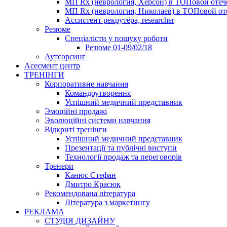
МП Rx (неврология, Херсон) в ТОПовой оте
МП Rx (неврология, Николаев) в ТОПовой от
Ассистент рекрутёра, researcher
Резюме
Cпеціалісти у пошуку роботи
Резюме 01-09/02/18
Аутсорсинг
Асесмент центр
ТРЕНІНГИ
Корпоративне навчання
Командоутворення
Успішний медичний представник
Эмоційні продажі
Эволюційні системи навчання
Відкриті тренінги
Успішний медичний представник
Презентації та публічні виступи
Технології продаж та переговорів
Тренери
Канюс Стефан
Дмитро Красюк
Рекомендована література
Література з маркетингу
РЕКЛАМА
СТУДІЯ ДИЗАЙНУ