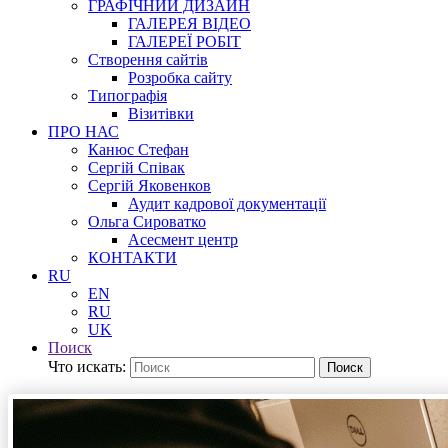
ГРАФІЧНИЙ ДИЗАЙН
ГАЛЕРЕЯ ВІДЕО
ГАЛЕРЕЇ РОБІТ
Створення сайтів
Розробка сайту
Типографія
Візитівки
ПРО НАС
Канюс Стефан
Сергій Співак
Сергій Яковенков
Аудит кадрової документації
Ольга Сироватко
Асесмент центр
КОНТАКТИ
RU
EN
RU
UK
Поиск
Что искать:
Поиск