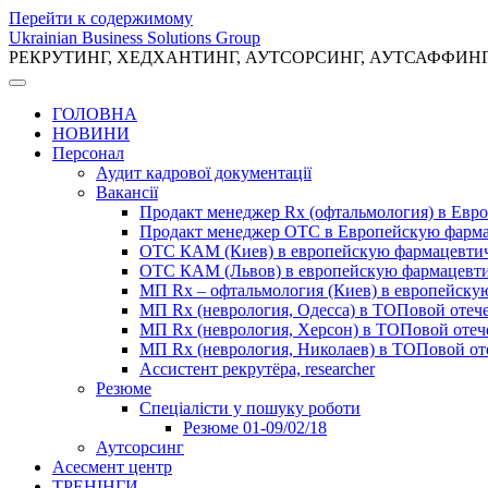
Перейти к содержимому
Ukrainian Business Solutions Group
РЕКРУТИНГ, ХЕДХАНТИНГ, АУТСОРСИНГ, АУТСАФФИН
ГОЛОВНА
НОВИНИ
Персонал
Аудит кадрової документації
Вакансії
Продакт менеджер Rx (офтальмология) в Ев
Продакт менеджер ОТС в Европейскую фарм
ОТС КАМ (Киев) в европейскую фармацевти
ОТС КАМ (Львов) в европейскую фармацевт
МП Rx – офтальмология (Киев) в европейск
МП Rx (неврология, Одесса) в ТОПовой отеч
МП Rx (неврология, Херсон) в ТОПовой оте
МП Rx (неврология, Николаев) в ТОПовой от
Ассистент рекрутёра, researcher
Резюме
Cпеціалісти у пошуку роботи
Резюме 01-09/02/18
Аутсорсинг
Асесмент центр
ТРЕНІНГИ