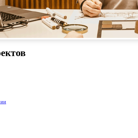
оектов
нии