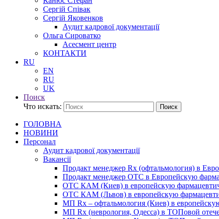
Канюс Стефан
Сергій Співак
Сергій Яковенков
Аудит кадрової документації
Ольга Сироватко
Асесмент центр
КОНТАКТИ
RU
EN
RU
UK
Поиск
Что искать:
Поиск
ГОЛОВНА
НОВИНИ
Персонал
Аудит кадрової документації
Вакансії
Продакт менеджер Rx (офтальмология) в Ев
Продакт менеджер ОТС в Европейскую фарм
ОТС КАМ (Киев) в европейскую фармацевти
ОТС КАМ (Львов) в европейскую фармацевт
МП Rx – офтальмология (Киев) в европейск
МП Rx (неврология, Одесса) в ТОПовой отеч