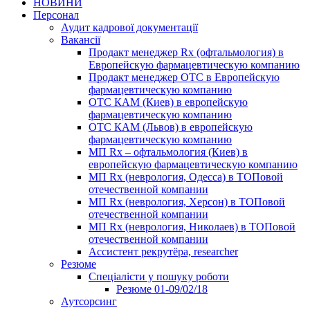
НОВИНИ
Персонал
Аудит кадрової документації
Вакансії
Продакт менеджер Rx (офтальмология) в
Европейскую фармацевтическую компанию
Продакт менеджер ОТС в Европейскую
фармацевтическую компанию
ОТС КАМ (Киев) в европейскую
фармацевтическую компанию
ОТС КАМ (Львов) в европейскую
фармацевтическую компанию
МП Rx – офтальмология (Киев) в
европейскую фармацевтическую компанию
МП Rx (неврология, Одесса) в ТОПовой
отечественной компании
МП Rx (неврология, Херсон) в ТОПовой
отечественной компании
МП Rx (неврология, Николаев) в ТОПовой
отечественной компании
Ассистент рекрутёра, researcher
Резюме
Cпеціалісти у пошуку роботи
Резюме 01-09/02/18
Аутсорсинг