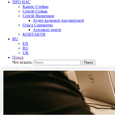
ПРО НАС
Канюс Стефан
Сергій Співак
Сергій Яковенков
Аудит кадрової документації
Ольга Сироватко
Асесмент центр
КОНТАКТИ
RU
EN
RU
UK
Поиск
Что искать:
Поиск