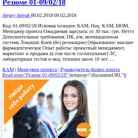
Резюме 01-09/02/18
Sergey Spivak
09.02.2018
09.02.2018
Код: 01-09/02/18 Искомая позиция: КАМ, Нац. КАМ, БЮМ,
Менеджер проекта Ожидаемая зарплата: от 30 тыс. грн. Нетто
Дополнительные требования: ПК, а/м, мотивационная
система Локация: Киев (без релокации) Образование: высшее
фармацевтическое Опыт работы: проектный менеджмент,
маркетинг и продажи (в том числе госпитальные) ЛС,
лабораторных тестов и мед. техники около 10 лет. …
КАМ
|
Менеджер проекта
|
Руководитель бизнес-юнита
Read more
"Резюме 01-09/02/18"
itemprop="discussionURL"
0