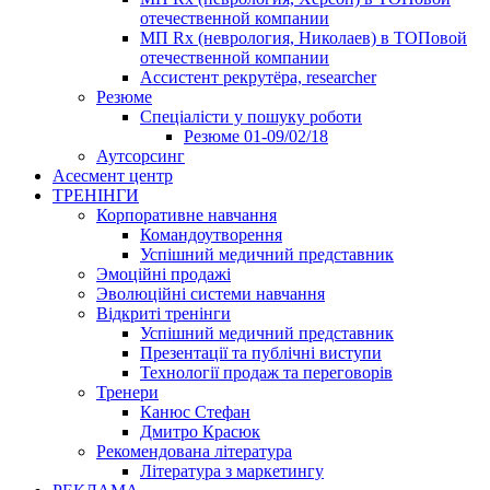
отечественной компании
МП Rx (неврология, Николаев) в ТОПовой
отечественной компании
Ассистент рекрутёра, researcher
Резюме
Cпеціалісти у пошуку роботи
Резюме 01-09/02/18
Аутсорсинг
Асесмент центр
ТРЕНІНГИ
Корпоративне навчання
Командоутворення
Успішний медичний представник
Эмоційні продажі
Эволюційні системи навчання
Відкриті тренінги
Успішний медичний представник
Презентації та публічні виступи
Технології продаж та переговорів
Тренери
Канюс Стефан
Дмитро Красюк
Рекомендована література
Література з маркетингу