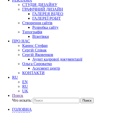
РЕКЛАМА
СТУДІЯ ДИЗАЙНУ
ГРАФІЧНИЙ ДИЗАЙН
ГАЛЕРЕЯ ВІДЕО
ГАЛЕРЕЇ РОБІТ
Створення сайтів
Розробка сайту
Типографія
Візитівки
ПРО НАС
Канюс Стефан
Сергій Співак
Сергій Яковенков
Аудит кадрової документації
Ольга Сироватко
Асесмент центр
КОНТАКТИ
RU
EN
RU
UK
Поиск
Что искать:
Поиск
ГОЛОВНА