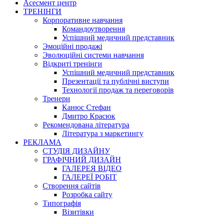
Асесмент центр
ТРЕНІНГИ
Корпоративне навчання
Командоутворення
Успішний медичний представник
Эмоційні продажі
Эволюційні системи навчання
Відкриті тренінги
Успішний медичний представник
Презентації та публічні виступи
Технології продаж та переговорів
Тренери
Канюс Стефан
Дмитро Красюк
Рекомендована література
Література з маркетингу
РЕКЛАМА
СТУДІЯ ДИЗАЙНУ
ГРАФІЧНИЙ ДИЗАЙН
ГАЛЕРЕЯ ВІДЕО
ГАЛЕРЕЇ РОБІТ
Створення сайтів
Розробка сайту
Типографія
Візитівки