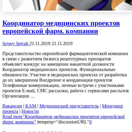
Координатор медицинских проектов
европейской фарм. компании
Sergey Spivak
21.11.2019
21.11.2019
Представительство европейской фармацевтической компании
в связи с развитием бизнеса рецептурных препаратов
объявляет конкурс на замещение вакантной должности
Координатор медицинских проектов. Функциональные
обязанности: Участие в медицинских проектах от разработки
до их завершения Внедрение и координация проектов
Телефонные коммуникации, личные встречи с участниками
проектов E-mail, СМС рассылки, работа с сервисами рассылок
Организация …
Вакансии
|
КАМ
|
Медицинский представитель
|
Менеджер
проекта
|
Новости
Read more
"Координатор медицинских проектов европейской
фарм. компании"
itemprop="discussionURL"
0