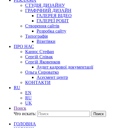
РЕКЛАМА
СТУДІЯ ДИЗАЙНУ
ГРАФІЧНИЙ ДИЗАЙН
ГАЛЕРЕЯ ВІДЕО
ГАЛЕРЕЇ РОБІТ
Створення сайтів
Розробка сайту
Типографія
Візитівки
ПРО НАС
Канюс Стефан
Сергій Співак
Сергій Яковенков
Аудит кадрової документації
Ольга Сироватко
Асесмент центр
КОНТАКТИ
RU
EN
RU
UK
Поиск
Что искать:
Поиск
ГОЛОВНА