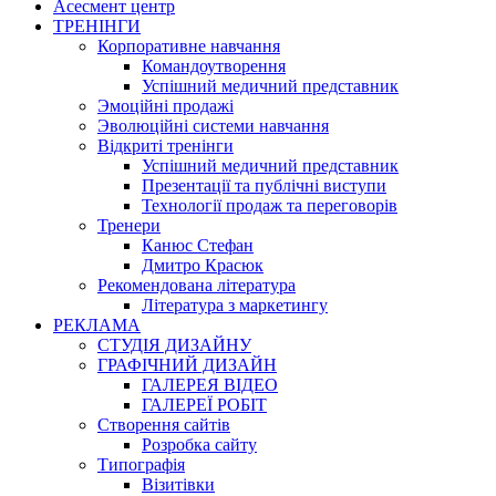
Асесмент центр
ТРЕНІНГИ
Корпоративне навчання
Командоутворення
Успішний медичний представник
Эмоційні продажі
Эволюційні системи навчання
Відкриті тренінги
Успішний медичний представник
Презентації та публічні виступи
Технології продаж та переговорів
Тренери
Канюс Стефан
Дмитро Красюк
Рекомендована література
Література з маркетингу
РЕКЛАМА
СТУДІЯ ДИЗАЙНУ
ГРАФІЧНИЙ ДИЗАЙН
ГАЛЕРЕЯ ВІДЕО
ГАЛЕРЕЇ РОБІТ
Створення сайтів
Розробка сайту
Типографія
Візитівки