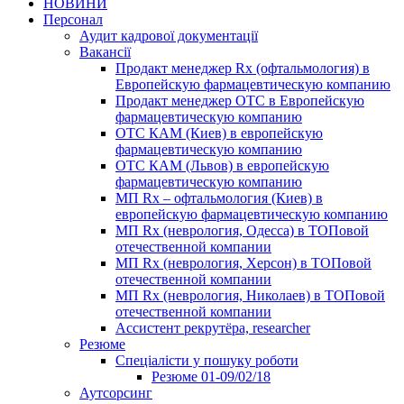
НОВИНИ
Персонал
Аудит кадрової документації
Вакансії
Продакт менеджер Rx (офтальмология) в
Европейскую фармацевтическую компанию
Продакт менеджер ОТС в Европейскую
фармацевтическую компанию
ОТС КАМ (Киев) в европейскую
фармацевтическую компанию
ОТС КАМ (Львов) в европейскую
фармацевтическую компанию
МП Rx – офтальмология (Киев) в
европейскую фармацевтическую компанию
МП Rx (неврология, Одесса) в ТОПовой
отечественной компании
МП Rx (неврология, Херсон) в ТОПовой
отечественной компании
МП Rx (неврология, Николаев) в ТОПовой
отечественной компании
Ассистент рекрутёра, researcher
Резюме
Cпеціалісти у пошуку роботи
Резюме 01-09/02/18
Аутсорсинг