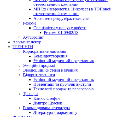
отечественной компании
МП Rx (неврология, Николаев) в ТОПовой
отечественной компании
Ассистент рекрутёра, researcher
Резюме
Cпеціалісти у пошуку роботи
Резюме 01-09/02/18
Аутсорсинг
Асесмент центр
ТРЕНІНГИ
Корпоративне навчання
Командоутворення
Успішний медичний представник
Эмоційні продажі
Эволюційні системи навчання
Відкриті тренінги
Успішний медичний представник
Презентації та публічні виступи
Технології продаж та переговорів
Тренери
Канюс Стефан
Дмитро Красюк
Рекомендована література
Література з маркетингу