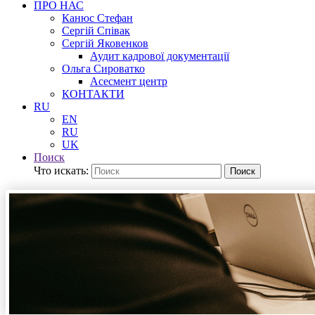
ПРО НАС
Канюс Стефан
Сергій Співак
Сергій Яковенков
Аудит кадрової документації
Ольга Сироватко
Асесмент центр
КОНТАКТИ
RU
EN
RU
UK
Поиск
Что искать:
Поиск