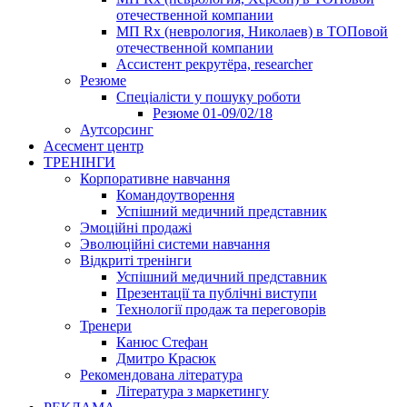
отечественной компании
МП Rx (неврология, Николаев) в ТОПовой
отечественной компании
Ассистент рекрутёра, researcher
Резюме
Cпеціалісти у пошуку роботи
Резюме 01-09/02/18
Аутсорсинг
Асесмент центр
ТРЕНІНГИ
Корпоративне навчання
Командоутворення
Успішний медичний представник
Эмоційні продажі
Эволюційні системи навчання
Відкриті тренінги
Успішний медичний представник
Презентації та публічні виступи
Технології продаж та переговорів
Тренери
Канюс Стефан
Дмитро Красюк
Рекомендована література
Література з маркетингу