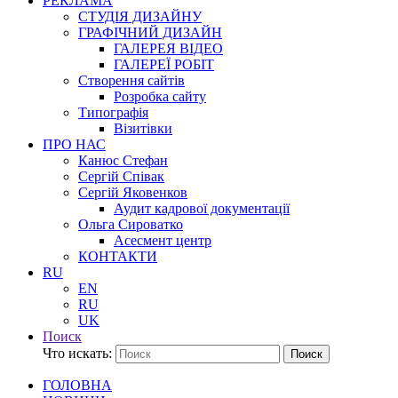
РЕКЛАМА
СТУДІЯ ДИЗАЙНУ
ГРАФІЧНИЙ ДИЗАЙН
ГАЛЕРЕЯ ВІДЕО
ГАЛЕРЕЇ РОБІТ
Створення сайтів
Розробка сайту
Типографія
Візитівки
ПРО НАС
Канюс Стефан
Сергій Співак
Сергій Яковенков
Аудит кадрової документації
Ольга Сироватко
Асесмент центр
КОНТАКТИ
RU
EN
RU
UK
Поиск
Что искать:
Поиск
ГОЛОВНА