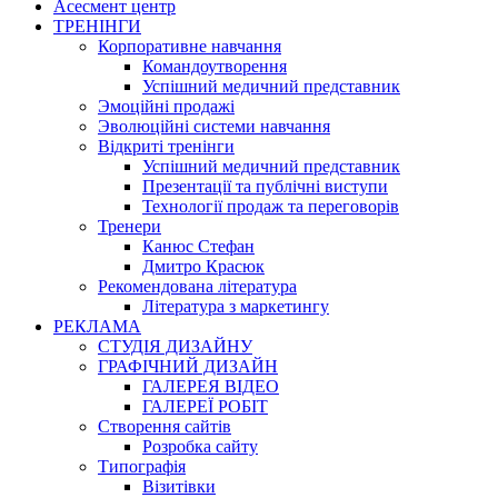
Асесмент центр
ТРЕНІНГИ
Корпоративне навчання
Командоутворення
Успішний медичний представник
Эмоційні продажі
Эволюційні системи навчання
Відкриті тренінги
Успішний медичний представник
Презентації та публічні виступи
Технології продаж та переговорів
Тренери
Канюс Стефан
Дмитро Красюк
Рекомендована література
Література з маркетингу
РЕКЛАМА
СТУДІЯ ДИЗАЙНУ
ГРАФІЧНИЙ ДИЗАЙН
ГАЛЕРЕЯ ВІДЕО
ГАЛЕРЕЇ РОБІТ
Створення сайтів
Розробка сайту
Типографія
Візитівки