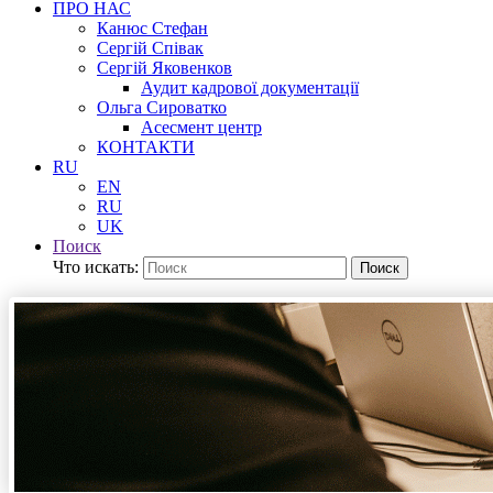
ПРО НАС
Канюс Стефан
Сергій Співак
Сергій Яковенков
Аудит кадрової документації
Ольга Сироватко
Асесмент центр
КОНТАКТИ
RU
EN
RU
UK
Поиск
Что искать:
Поиск