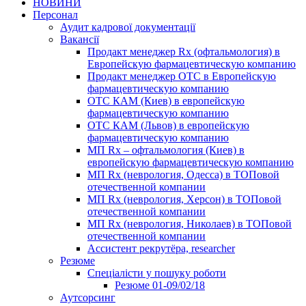
НОВИНИ
Персонал
Аудит кадрової документації
Вакансії
Продакт менеджер Rx (офтальмология) в
Европейскую фармацевтическую компанию
Продакт менеджер ОТС в Европейскую
фармацевтическую компанию
ОТС КАМ (Киев) в европейскую
фармацевтическую компанию
ОТС КАМ (Львов) в европейскую
фармацевтическую компанию
МП Rx – офтальмология (Киев) в
европейскую фармацевтическую компанию
МП Rx (неврология, Одесса) в ТОПовой
отечественной компании
МП Rx (неврология, Херсон) в ТОПовой
отечественной компании
МП Rx (неврология, Николаев) в ТОПовой
отечественной компании
Ассистент рекрутёра, researcher
Резюме
Cпеціалісти у пошуку роботи
Резюме 01-09/02/18
Аутсорсинг