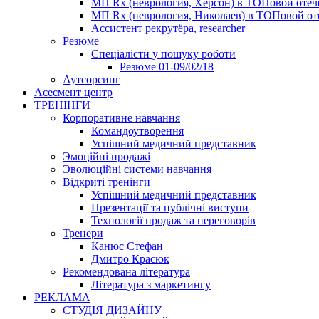
МП Rx (неврология, Херсон) в ТОПовой оте
МП Rx (неврология, Николаев) в ТОПовой от
Ассистент рекрутёра, researcher
Резюме
Cпеціалісти у пошуку роботи
Резюме 01-09/02/18
Аутсорсинг
Асесмент центр
ТРЕНІНГИ
Корпоративне навчання
Командоутворення
Успішний медичний представник
Эмоційні продажі
Эволюційні системи навчання
Відкриті тренінги
Успішний медичний представник
Презентації та публічні виступи
Технології продаж та переговорів
Тренери
Канюс Стефан
Дмитро Красюк
Рекомендована література
Література з маркетингу
РЕКЛАМА
СТУДІЯ ДИЗАЙНУ