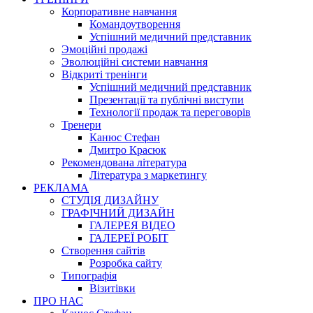
Корпоративне навчання
Командоутворення
Успішний медичний представник
Эмоційні продажі
Эволюційні системи навчання
Відкриті тренінги
Успішний медичний представник
Презентації та публічні виступи
Технології продаж та переговорів
Тренери
Канюс Стефан
Дмитро Красюк
Рекомендована література
Література з маркетингу
РЕКЛАМА
СТУДІЯ ДИЗАЙНУ
ГРАФІЧНИЙ ДИЗАЙН
ГАЛЕРЕЯ ВІДЕО
ГАЛЕРЕЇ РОБІТ
Створення сайтів
Розробка сайту
Типографія
Візитівки
ПРО НАС