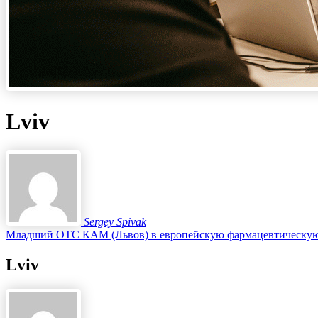
Lviv
Sergey Spivak
Младший ОТС КАМ (Львов) в европейскую фармацевтическу
Lviv