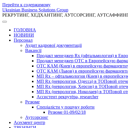
Перейти к содержимому
Ukrainian Business Solutions Group
РЕКРУТИНГ, ХЕДХАНТИНГ, АУТСОРСИНГ, АУТСАФФИН
ГОЛОВНА
НОВИНИ
Персонал
Аудит кадрової документації
Вакансії
Продакт менеджер Rx (офтальмология) в Ев
Продакт менеджер ОТС в Европейскую фарм
ОТС КАМ (Киев) в европейскую фармацевти
ОТС КАМ (Львов) в европейскую фармацевт
МП Rx – офтальмология (Киев) в европейск
МП Rx (неврология, Одесса) в ТОПовой отеч
МП Rx (неврология, Херсон) в ТОПовой оте
МП Rx (неврология, Николаев) в ТОПовой от
Ассистент рекрутёра, researcher
Резюме
Cпеціалісти у пошуку роботи
Резюме 01-09/02/18
Аутсорсинг
Асесмент центр
ТРЕНІНГИ