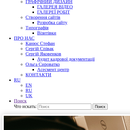
ГРАФІЧНИЙ ДИЗАЙН
ГАЛЕРЕЯ ВІДЕО
ГАЛЕРЕЇ РОБІТ
Створення сайтів
Розробка сайту
Типографія
Візитівки
ПРО НАС
Канюс Стефан
Сергій Співак
Сергій Яковенков
Аудит кадрової документації
Ольга Сироватко
Асесмент центр
КОНТАКТИ
RU
EN
RU
UK
Поиск
Что искать:
Поиск