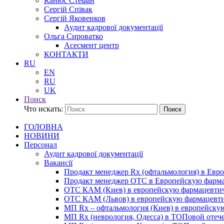
Канюс Стефан
Сергій Співак
Сергій Яковенков
Аудит кадрової документації
Ольга Сироватко
Асесмент центр
КОНТАКТИ
RU
EN
RU
UK
Поиск
Что искать:
Поиск
ГОЛОВНА
НОВИНИ
Персонал
Аудит кадрової документації
Вакансії
Продакт менеджер Rx (офтальмология) в Ев
Продакт менеджер ОТС в Европейскую фарм
ОТС КАМ (Киев) в европейскую фармацевти
ОТС КАМ (Львов) в европейскую фармацевт
МП Rx – офтальмология (Киев) в европейск
МП Rx (неврология, Одесса) в ТОПовой отеч