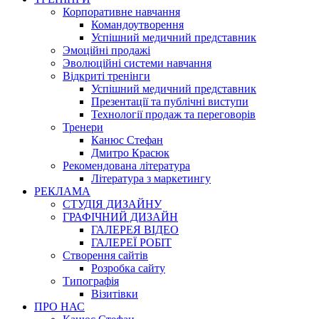
Корпоративне навчання
Командоутворення
Успішний медичний представник
Эмоційні продажі
Эволюційні системи навчання
Відкриті тренінги
Успішний медичний представник
Презентації та публічні виступи
Технології продаж та переговорів
Тренери
Канюс Стефан
Дмитро Красюк
Рекомендована література
Література з маркетингу
РЕКЛАМА
СТУДІЯ ДИЗАЙНУ
ГРАФІЧНИЙ ДИЗАЙН
ГАЛЕРЕЯ ВІДЕО
ГАЛЕРЕЇ РОБІТ
Створення сайтів
Розробка сайту
Типографія
Візитівки
ПРО НАС