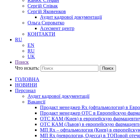
Канюс Стефан
Сергій Співак
Сергій Яковенков
Аудит кадрової документації
Ольга Сироватко
Асесмент центр
КОНТАКТИ
RU
EN
RU
UK
Поиск
Что искать:
Поиск
ГОЛОВНА
НОВИНИ
Персонал
Аудит кадрової документації
Вакансії
Продакт менеджер Rx (офтальмология) в Ев
Продакт менеджер ОТС в Европейскую фарм
ОТС КАМ (Киев) в европейскую фармацевти
ОТС КАМ (Львов) в европейскую фармацевт
МП Rx – офтальмология (Киев) в европейск
МП Rx (неврология, Одесса) в ТОПовой отеч