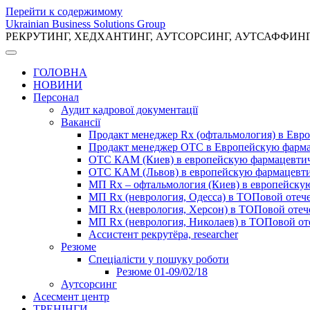
Перейти к содержимому
Ukrainian Business Solutions Group
РЕКРУТИНГ, ХЕДХАНТИНГ, АУТСОРСИНГ, АУТСАФФИН
ГОЛОВНА
НОВИНИ
Персонал
Аудит кадрової документації
Вакансії
Продакт менеджер Rx (офтальмология) в Ев
Продакт менеджер ОТС в Европейскую фарм
ОТС КАМ (Киев) в европейскую фармацевти
ОТС КАМ (Львов) в европейскую фармацевт
МП Rx – офтальмология (Киев) в европейск
МП Rx (неврология, Одесса) в ТОПовой отеч
МП Rx (неврология, Херсон) в ТОПовой оте
МП Rx (неврология, Николаев) в ТОПовой от
Ассистент рекрутёра, researcher
Резюме
Cпеціалісти у пошуку роботи
Резюме 01-09/02/18
Аутсорсинг
Асесмент центр
ТРЕНІНГИ