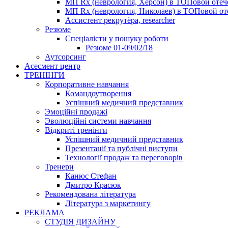
МП Rx (неврология, Херсон) в ТОПовой оте
МП Rx (неврология, Николаев) в ТОПовой от
Ассистент рекрутёра, researcher
Резюме
Cпеціалісти у пошуку роботи
Резюме 01-09/02/18
Аутсорсинг
Асесмент центр
ТРЕНІНГИ
Корпоративне навчання
Командоутворення
Успішний медичний представник
Эмоційні продажі
Эволюційні системи навчання
Відкриті тренінги
Успішний медичний представник
Презентації та публічні виступи
Технології продаж та переговорів
Тренери
Канюс Стефан
Дмитро Красюк
Рекомендована література
Література з маркетингу
РЕКЛАМА
СТУДІЯ ДИЗАЙНУ