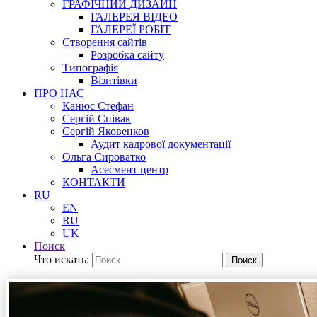
ГРАФІЧНИЙ ДИЗАЙН
ГАЛЕРЕЯ ВІДЕО
ГАЛЕРЕЇ РОБІТ
Створення сайтів
Розробка сайту
Типографія
Візитівки
ПРО НАС
Канюс Стефан
Сергій Співак
Сергій Яковенков
Аудит кадрової документації
Ольга Сироватко
Асесмент центр
КОНТАКТИ
RU
EN
RU
UK
Поиск
Что искать:
Поиск