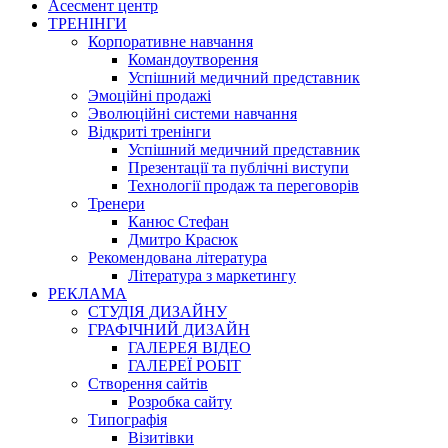
Асесмент центр
ТРЕНІНГИ
Корпоративне навчання
Командоутворення
Успішний медичний представник
Эмоційні продажі
Эволюційні системи навчання
Відкриті тренінги
Успішний медичний представник
Презентації та публічні виступи
Технології продаж та переговорів
Тренери
Канюс Стефан
Дмитро Красюк
Рекомендована література
Література з маркетингу
РЕКЛАМА
СТУДІЯ ДИЗАЙНУ
ГРАФІЧНИЙ ДИЗАЙН
ГАЛЕРЕЯ ВІДЕО
ГАЛЕРЕЇ РОБІТ
Створення сайтів
Розробка сайту
Типографія
Візитівки