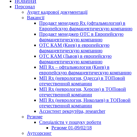
НОВИНИ
Персонал
Аудит кадрової документації
Вакансії
Продакт менеджер Rx (офтальмология) в
Европейскую фармацевтическую компанию
Продакт менеджер ОТС в Европейскую
фармацевтическую компанию
ОТС КАМ (Киев) в европейскую
фармацевтическую компанию
ОТС КАМ (Львов) в европейскую
фармацевтическую компанию
МП Rx – офтальмология (Киев) в
европейскую фармацевтическую компанию
МП Rx (неврология, Одесса) в ТОПовой
отечественной компании
МП Rx (неврология, Херсон) в ТОПовой
отечественной компании
МП Rx (неврология, Николаев) в ТОПовой
отечественной компании
Ассистент рекрутёра, researcher
Резюме
Cпеціалісти у пошуку роботи
Резюме 01-09/02/18
Аутсорсинг