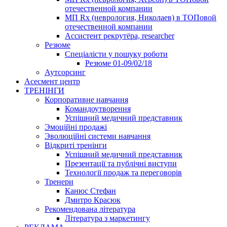
отечественной компании
МП Rx (неврология, Николаев) в ТОПовой
отечественной компании
Ассистент рекрутёра, researcher
Резюме
Cпеціалісти у пошуку роботи
Резюме 01-09/02/18
Аутсорсинг
Асесмент центр
ТРЕНІНГИ
Корпоративне навчання
Командоутворення
Успішний медичний представник
Эмоційні продажі
Эволюційні системи навчання
Відкриті тренінги
Успішний медичний представник
Презентації та публічні виступи
Технології продаж та переговорів
Тренери
Канюс Стефан
Дмитро Красюк
Рекомендована література
Література з маркетингу