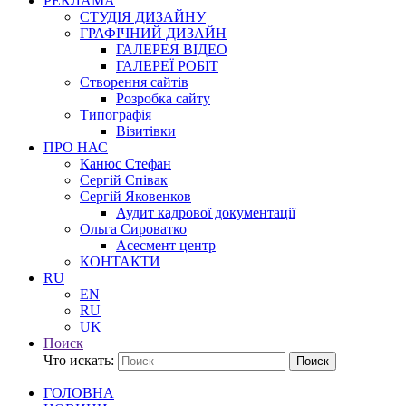
РЕКЛАМА
СТУДІЯ ДИЗАЙНУ
ГРАФІЧНИЙ ДИЗАЙН
ГАЛЕРЕЯ ВІДЕО
ГАЛЕРЕЇ РОБІТ
Створення сайтів
Розробка сайту
Типографія
Візитівки
ПРО НАС
Канюс Стефан
Сергій Співак
Сергій Яковенков
Аудит кадрової документації
Ольга Сироватко
Асесмент центр
КОНТАКТИ
RU
EN
RU
UK
Поиск
Что искать:
Поиск
ГОЛОВНА