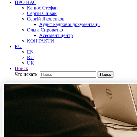
ПРО НАС
Канюс Стефан
Сергій Співак
Сергій Яковенков
Аудит кадрової документації
Ольга Сироватко
Асесмент центр
КОНТАКТИ
RU
EN
RU
UK
Поиск
Что искать:
Поиск