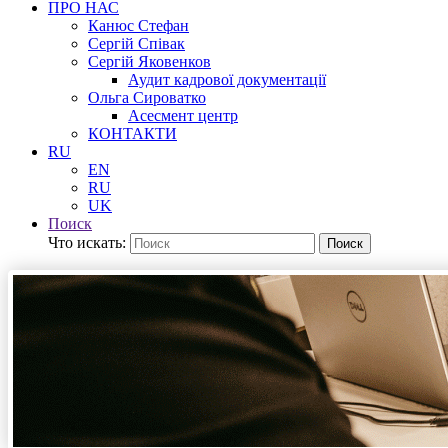
ПРО НАС
Канюс Стефан
Сергій Співак
Сергій Яковенков
Аудит кадрової документації
Ольга Сироватко
Асесмент центр
КОНТАКТИ
RU
EN
RU
UK
Поиск
Что искать:
Поиск