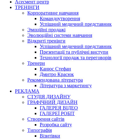
Асесмент центр
ТРЕНІНГИ
Корпоративне навчання
Командоутворення
Успішний медичний представник
Эмоційні продажі
Эволюційні системи навчання
Відкриті тренінги
Успішний медичний представник
Презентації та публічні виступи
Технології продаж та переговорів
Тренери
Канюс Стефан
Дмитро Красюк
Рекомендована література
Література з маркетингу
РЕКЛАМА
СТУДІЯ ДИЗАЙНУ
ГРАФІЧНИЙ ДИЗАЙН
ГАЛЕРЕЯ ВІДЕО
ГАЛЕРЕЇ РОБІТ
Створення сайтів
Розробка сайту
Типографія
Візитівки