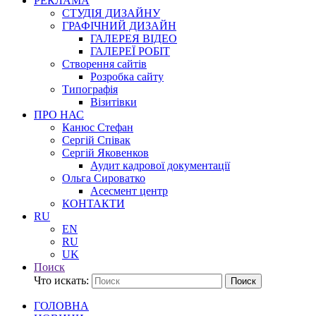
РЕКЛАМА
СТУДІЯ ДИЗАЙНУ
ГРАФІЧНИЙ ДИЗАЙН
ГАЛЕРЕЯ ВІДЕО
ГАЛЕРЕЇ РОБІТ
Створення сайтів
Розробка сайту
Типографія
Візитівки
ПРО НАС
Канюс Стефан
Сергій Співак
Сергій Яковенков
Аудит кадрової документації
Ольга Сироватко
Асесмент центр
КОНТАКТИ
RU
EN
RU
UK
Поиск
Что искать:
Поиск
ГОЛОВНА