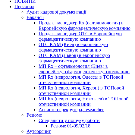
НОВИНИ
Персонал
Аудит кадрової документації
Вакансії
Продакт менеджер Rx (офтальмология) в
Европейскую фармацевтическую компанию
Продакт менеджер ОТС в Европейскую
фармацевтическую компанию
ОТС КАМ (Киев) в европейскую
фармацевтическую компанию
ОТС КАМ (Львов) в европейскую
фармацевтическую компанию
МП Rx – офтальмология (Киев) в
европейскую фармацевтическую компанию
МП Rx (неврология, Одесса) в ТОПовой
отечественной компании
МП Rx (неврология, Херсон) в ТОПовой
отечественной компании
МП Rx (неврология, Николаев) в ТОПовой
отечественной компании
Ассистент рекрутёра, researcher
Резюме
Cпеціалісти у пошуку роботи
Резюме 01-09/02/18
Аутсорсинг