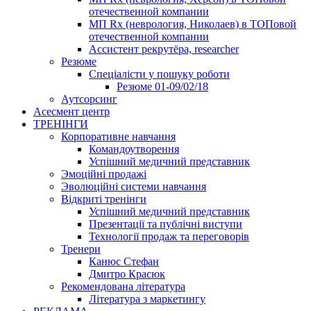
отечественной компании
МП Rx (неврология, Николаев) в ТОПовой
отечественной компании
Ассистент рекрутёра, researcher
Резюме
Cпеціалісти у пошуку роботи
Резюме 01-09/02/18
Аутсорсинг
Асесмент центр
ТРЕНІНГИ
Корпоративне навчання
Командоутворення
Успішний медичний представник
Эмоційні продажі
Эволюційні системи навчання
Відкриті тренінги
Успішний медичний представник
Презентації та публічні виступи
Технології продаж та переговорів
Тренери
Канюс Стефан
Дмитро Красюк
Рекомендована література
Література з маркетингу