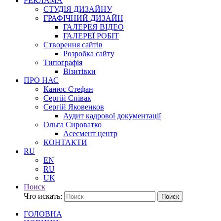
РЕКЛАМА
СТУДІЯ ДИЗАЙНУ
ГРАФІЧНИЙ ДИЗАЙН
ГАЛЕРЕЯ ВІДЕО
ГАЛЕРЕЇ РОБІТ
Створення сайтів
Розробка сайту
Типографія
Візитівки
ПРО НАС
Канюс Стефан
Сергій Співак
Сергій Яковенков
Аудит кадрової документації
Ольга Сироватко
Асесмент центр
КОНТАКТИ
RU
EN
RU
UK
Поиск
Что искать:
Поиск
ГОЛОВНА