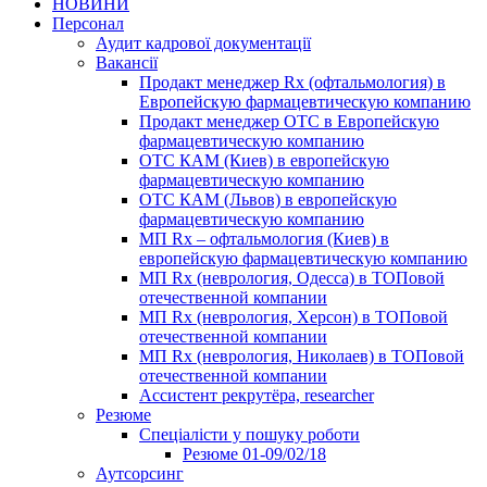
НОВИНИ
Персонал
Аудит кадрової документації
Вакансії
Продакт менеджер Rx (офтальмология) в
Европейскую фармацевтическую компанию
Продакт менеджер ОТС в Европейскую
фармацевтическую компанию
ОТС КАМ (Киев) в европейскую
фармацевтическую компанию
ОТС КАМ (Львов) в европейскую
фармацевтическую компанию
МП Rx – офтальмология (Киев) в
европейскую фармацевтическую компанию
МП Rx (неврология, Одесса) в ТОПовой
отечественной компании
МП Rx (неврология, Херсон) в ТОПовой
отечественной компании
МП Rx (неврология, Николаев) в ТОПовой
отечественной компании
Ассистент рекрутёра, researcher
Резюме
Cпеціалісти у пошуку роботи
Резюме 01-09/02/18
Аутсорсинг