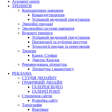
Асесмент центр
ТРЕНІНГИ
Корпоративне навчання
Командоутворення
Успішний медичний представник
Эмоційні продажі
Эволюційні системи навчання
Відкриті тренінги
Успішний медичний представник
Презентації та публічні виступи
Технології продаж та переговорів
Тренери
Канюс Стефан
Дмитро Красюк
Рекомендована література
Література з маркетингу
РЕКЛАМА
СТУДІЯ ДИЗАЙНУ
ГРАФІЧНИЙ ДИЗАЙН
ГАЛЕРЕЯ ВІДЕО
ГАЛЕРЕЇ РОБІТ
Створення сайтів
Розробка сайту
Типографія
Візитівки