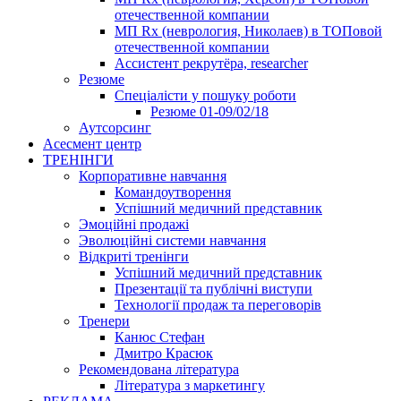
отечественной компании
МП Rx (неврология, Николаев) в ТОПовой
отечественной компании
Ассистент рекрутёра, researcher
Резюме
Cпеціалісти у пошуку роботи
Резюме 01-09/02/18
Аутсорсинг
Асесмент центр
ТРЕНІНГИ
Корпоративне навчання
Командоутворення
Успішний медичний представник
Эмоційні продажі
Эволюційні системи навчання
Відкриті тренінги
Успішний медичний представник
Презентації та публічні виступи
Технології продаж та переговорів
Тренери
Канюс Стефан
Дмитро Красюк
Рекомендована література
Література з маркетингу