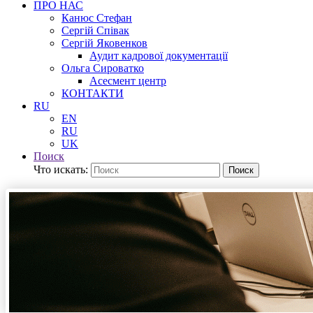
ПРО НАС
Канюс Стефан
Сергій Співак
Сергій Яковенков
Аудит кадрової документації
Ольга Сироватко
Асесмент центр
КОНТАКТИ
RU
EN
RU
UK
Поиск
Что искать:
Поиск