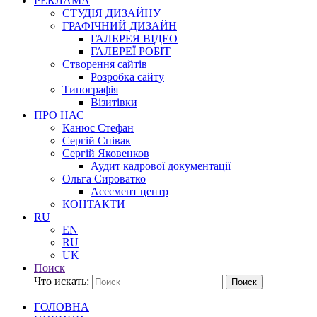
РЕКЛАМА
СТУДІЯ ДИЗАЙНУ
ГРАФІЧНИЙ ДИЗАЙН
ГАЛЕРЕЯ ВІДЕО
ГАЛЕРЕЇ РОБІТ
Створення сайтів
Розробка сайту
Типографія
Візитівки
ПРО НАС
Канюс Стефан
Сергій Співак
Сергій Яковенков
Аудит кадрової документації
Ольга Сироватко
Асесмент центр
КОНТАКТИ
RU
EN
RU
UK
Поиск
Что искать:
Поиск
ГОЛОВНА