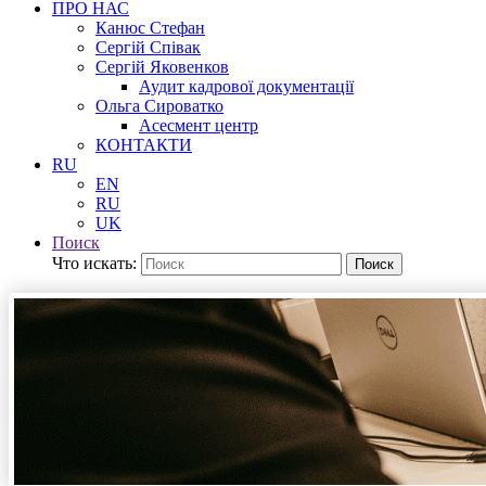
ПРО НАС
Канюс Стефан
Сергій Співак
Сергій Яковенков
Аудит кадрової документації
Ольга Сироватко
Асесмент центр
КОНТАКТИ
RU
EN
RU
UK
Поиск
Что искать:
Поиск