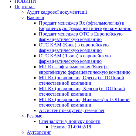
НОВИНИ
Персонал
Аудит кадрової документації
Вакансії
Продакт менеджер Rx (офтальмология) в
Европейскую фармацевтическую компанию
Продакт менеджер ОТС в Европейскую
фармацевтическую компанию
ОТС КАМ (Киев) в европейскую
фармацевтическую компанию
ОТС КАМ (Львов) в европейскую
фармацевтическую компанию
МП Rx – офтальмология (Киев) в
европейскую фармацевтическую компанию
МП Rx (неврология, Одесса) в ТОПовой
отечественной компании
МП Rx (неврология, Херсон) в ТОПовой
отечественной компании
МП Rx (неврология, Николаев) в ТОПовой
отечественной компании
Ассистент рекрутёра, researcher
Резюме
Cпеціалісти у пошуку роботи
Резюме 01-09/02/18
Аутсорсинг