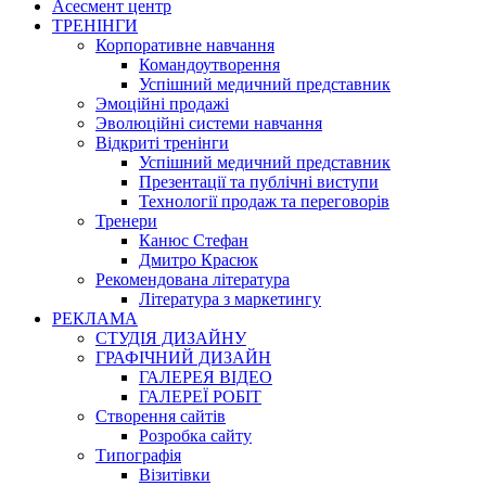
Асесмент центр
ТРЕНІНГИ
Корпоративне навчання
Командоутворення
Успішний медичний представник
Эмоційні продажі
Эволюційні системи навчання
Відкриті тренінги
Успішний медичний представник
Презентації та публічні виступи
Технології продаж та переговорів
Тренери
Канюс Стефан
Дмитро Красюк
Рекомендована література
Література з маркетингу
РЕКЛАМА
СТУДІЯ ДИЗАЙНУ
ГРАФІЧНИЙ ДИЗАЙН
ГАЛЕРЕЯ ВІДЕО
ГАЛЕРЕЇ РОБІТ
Створення сайтів
Розробка сайту
Типографія
Візитівки