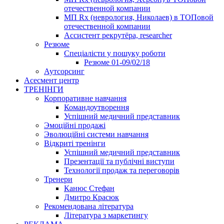
отечественной компании
МП Rx (неврология, Николаев) в ТОПовой
отечественной компании
Ассистент рекрутёра, researcher
Резюме
Cпеціалісти у пошуку роботи
Резюме 01-09/02/18
Аутсорсинг
Асесмент центр
ТРЕНІНГИ
Корпоративне навчання
Командоутворення
Успішний медичний представник
Эмоційні продажі
Эволюційні системи навчання
Відкриті тренінги
Успішний медичний представник
Презентації та публічні виступи
Технології продаж та переговорів
Тренери
Канюс Стефан
Дмитро Красюк
Рекомендована література
Література з маркетингу