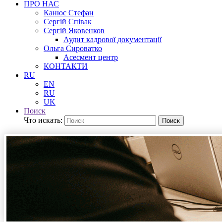
ПРО НАС
Канюс Стефан
Сергій Співак
Сергій Яковенков
Аудит кадрової документації
Ольга Сироватко
Асесмент центр
КОНТАКТИ
RU
EN
RU
UK
Поиск
Что искать:
Поиск