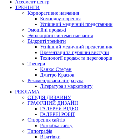
Асесмент центр
ТРЕНІНГИ
Корпоративне навчання
Командоутворення
Успішний медичний представник
Эмоційні продажі
Эволюційні системи навчання
Відкриті тренінги
Успішний медичний представник
Презентації та публічні виступи
Технології продаж та переговорів
Тренери
Канюс Стефан
Дмитро Красюк
Рекомендована література
Література з маркетингу
РЕКЛАМА
СТУДІЯ ДИЗАЙНУ
ГРАФІЧНИЙ ДИЗАЙН
ГАЛЕРЕЯ ВІДЕО
ГАЛЕРЕЇ РОБІТ
Створення сайтів
Розробка сайту
Типографія
Візитівки