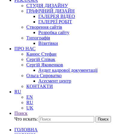
РЕКЛАМА
СТУДІЯ ДИЗАЙНУ
ГРАФІЧНИЙ ДИЗАЙН
ГАЛЕРЕЯ ВІДЕО
ГАЛЕРЕЇ РОБІТ
Створення сайтів
Розробка сайту
Типографія
Візитівки
ПРО НАС
Канюс Стефан
Сергій Співак
Сергій Яковенков
Аудит кадрової документації
Ольга Сироватко
Асесмент центр
КОНТАКТИ
RU
EN
RU
UK
Поиск
Что искать:
Поиск
ГОЛОВНА