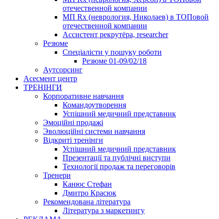
отечественной компании
МП Rx (неврология, Николаев) в ТОПовой
отечественной компании
Ассистент рекрутёра, researcher
Резюме
Cпеціалісти у пошуку роботи
Резюме 01-09/02/18
Аутсорсинг
Асесмент центр
ТРЕНІНГИ
Корпоративне навчання
Командоутворення
Успішний медичний представник
Эмоційні продажі
Эволюційні системи навчання
Відкриті тренінги
Успішний медичний представник
Презентації та публічні виступи
Технології продаж та переговорів
Тренери
Канюс Стефан
Дмитро Красюк
Рекомендована література
Література з маркетингу