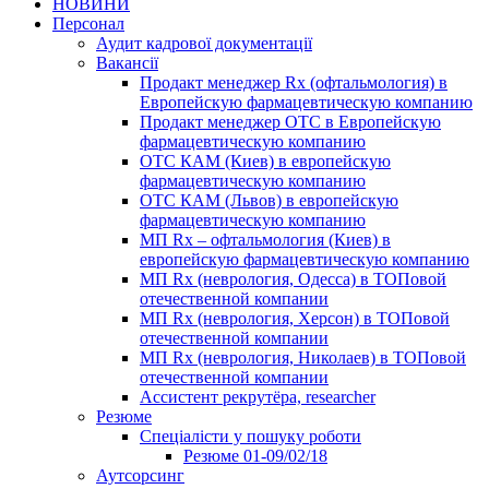
НОВИНИ
Персонал
Аудит кадрової документації
Вакансії
Продакт менеджер Rx (офтальмология) в
Европейскую фармацевтическую компанию
Продакт менеджер ОТС в Европейскую
фармацевтическую компанию
ОТС КАМ (Киев) в европейскую
фармацевтическую компанию
ОТС КАМ (Львов) в европейскую
фармацевтическую компанию
МП Rx – офтальмология (Киев) в
европейскую фармацевтическую компанию
МП Rx (неврология, Одесса) в ТОПовой
отечественной компании
МП Rx (неврология, Херсон) в ТОПовой
отечественной компании
МП Rx (неврология, Николаев) в ТОПовой
отечественной компании
Ассистент рекрутёра, researcher
Резюме
Cпеціалісти у пошуку роботи
Резюме 01-09/02/18
Аутсорсинг