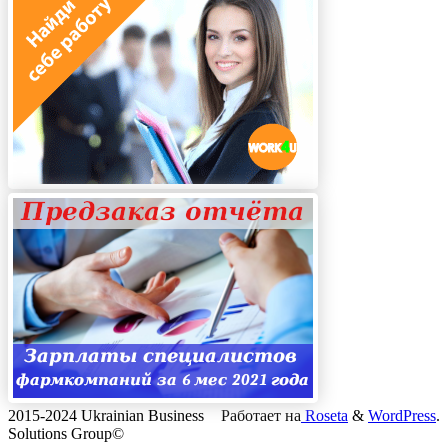
2015-2024 Ukrainian Business
Работает на
Roseta
&
WordPress
.
Solutions Group©