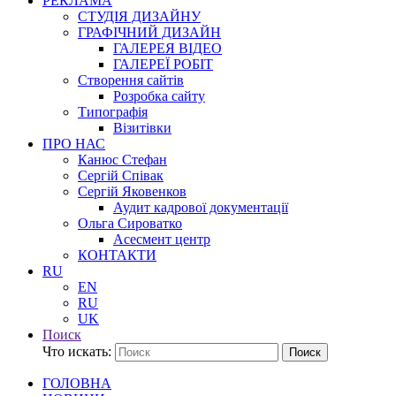
РЕКЛАМА
СТУДІЯ ДИЗАЙНУ
ГРАФІЧНИЙ ДИЗАЙН
ГАЛЕРЕЯ ВІДЕО
ГАЛЕРЕЇ РОБІТ
Створення сайтів
Розробка сайту
Типографія
Візитівки
ПРО НАС
Канюс Стефан
Сергій Співак
Сергій Яковенков
Аудит кадрової документації
Ольга Сироватко
Асесмент центр
КОНТАКТИ
RU
EN
RU
UK
Поиск
Что искать:
Поиск
ГОЛОВНА