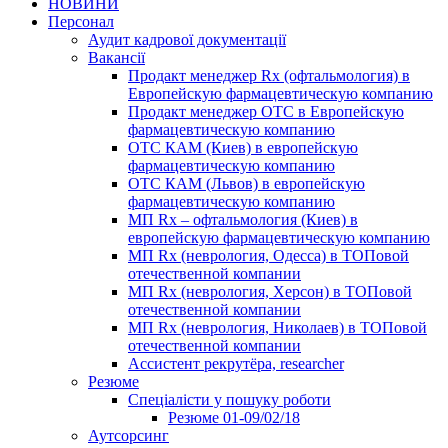
НОВИНИ
Персонал
Аудит кадрової документації
Вакансії
Продакт менеджер Rx (офтальмология) в
Европейскую фармацевтическую компанию
Продакт менеджер ОТС в Европейскую
фармацевтическую компанию
ОТС КАМ (Киев) в европейскую
фармацевтическую компанию
ОТС КАМ (Львов) в европейскую
фармацевтическую компанию
МП Rx – офтальмология (Киев) в
европейскую фармацевтическую компанию
МП Rx (неврология, Одесса) в ТОПовой
отечественной компании
МП Rx (неврология, Херсон) в ТОПовой
отечественной компании
МП Rx (неврология, Николаев) в ТОПовой
отечественной компании
Ассистент рекрутёра, researcher
Резюме
Cпеціалісти у пошуку роботи
Резюме 01-09/02/18
Аутсорсинг