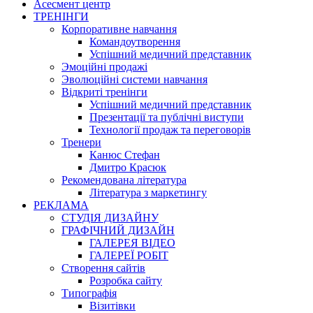
Асесмент центр
ТРЕНІНГИ
Корпоративне навчання
Командоутворення
Успішний медичний представник
Эмоційні продажі
Эволюційні системи навчання
Відкриті тренінги
Успішний медичний представник
Презентації та публічні виступи
Технології продаж та переговорів
Тренери
Канюс Стефан
Дмитро Красюк
Рекомендована література
Література з маркетингу
РЕКЛАМА
СТУДІЯ ДИЗАЙНУ
ГРАФІЧНИЙ ДИЗАЙН
ГАЛЕРЕЯ ВІДЕО
ГАЛЕРЕЇ РОБІТ
Створення сайтів
Розробка сайту
Типографія
Візитівки