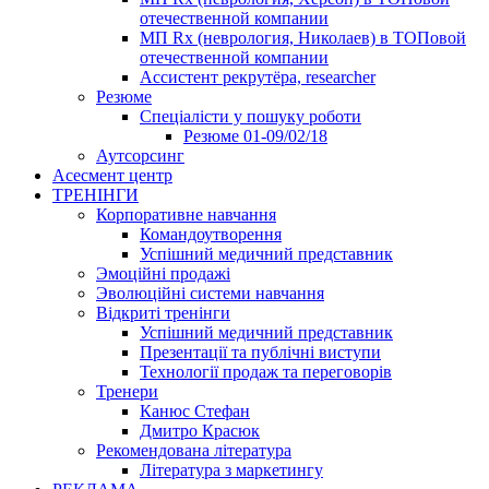
отечественной компании
МП Rx (неврология, Николаев) в ТОПовой
отечественной компании
Ассистент рекрутёра, researcher
Резюме
Cпеціалісти у пошуку роботи
Резюме 01-09/02/18
Аутсорсинг
Асесмент центр
ТРЕНІНГИ
Корпоративне навчання
Командоутворення
Успішний медичний представник
Эмоційні продажі
Эволюційні системи навчання
Відкриті тренінги
Успішний медичний представник
Презентації та публічні виступи
Технології продаж та переговорів
Тренери
Канюс Стефан
Дмитро Красюк
Рекомендована література
Література з маркетингу