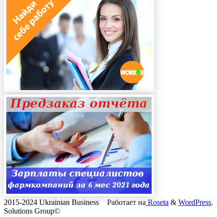
2015-2024 Ukrainian Business
Работает на
Roseta
&
WordPress
.
Solutions Group©