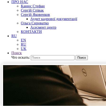
ПРО НАС
Канюс Стефан
Сергій Співак
Сергій Яковенков
Аудит кадрової документації
Ольга Сироватко
Асесмент центр
КОНТАКТИ
RU
EN
RU
UK
Поиск
Что искать:
Поиск