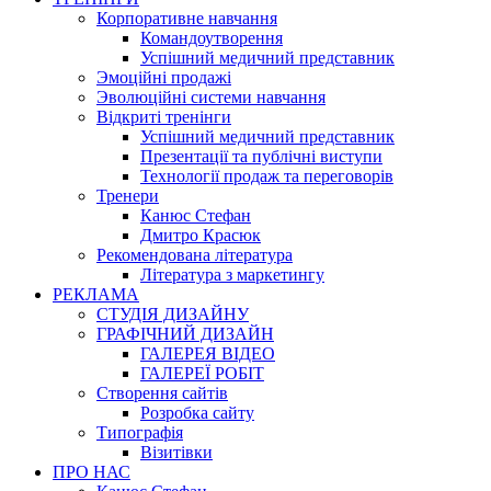
Корпоративне навчання
Командоутворення
Успішний медичний представник
Эмоційні продажі
Эволюційні системи навчання
Відкриті тренінги
Успішний медичний представник
Презентації та публічні виступи
Технології продаж та переговорів
Тренери
Канюс Стефан
Дмитро Красюк
Рекомендована література
Література з маркетингу
РЕКЛАМА
СТУДІЯ ДИЗАЙНУ
ГРАФІЧНИЙ ДИЗАЙН
ГАЛЕРЕЯ ВІДЕО
ГАЛЕРЕЇ РОБІТ
Створення сайтів
Розробка сайту
Типографія
Візитівки
ПРО НАС