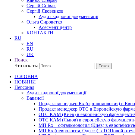
Канюс Стефан
Сергій Співак
Сергій Яковенков
Аудит кадрової документації
Ольга Сироватко
Асесмент центр
КОНТАКТИ
RU
EN
RU
UK
Поиск
Что искать:
Поиск
ГОЛОВНА
НОВИНИ
Персонал
Аудит кадрової документації
Вакансії
Продакт менеджер Rx (офтальмология) в Ев
Продакт менеджер ОТС в Европейскую фарм
ОТС КАМ (Киев) в европейскую фармацевти
ОТС КАМ (Львов) в европейскую фармацевт
МП Rx – офтальмология (Киев) в европейск
МП Rx (неврология, Одесса) в ТОПовой отеч