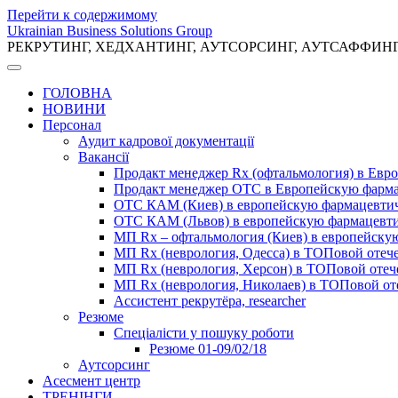
Перейти к содержимому
Ukrainian Business Solutions Group
РЕКРУТИНГ, ХЕДХАНТИНГ, АУТСОРСИНГ, АУТСАФФИН
ГОЛОВНА
НОВИНИ
Персонал
Аудит кадрової документації
Вакансії
Продакт менеджер Rx (офтальмология) в Ев
Продакт менеджер ОТС в Европейскую фарм
ОТС КАМ (Киев) в европейскую фармацевти
ОТС КАМ (Львов) в европейскую фармацевт
МП Rx – офтальмология (Киев) в европейск
МП Rx (неврология, Одесса) в ТОПовой отеч
МП Rx (неврология, Херсон) в ТОПовой оте
МП Rx (неврология, Николаев) в ТОПовой от
Ассистент рекрутёра, researcher
Резюме
Cпеціалісти у пошуку роботи
Резюме 01-09/02/18
Аутсорсинг
Асесмент центр
ТРЕНІНГИ