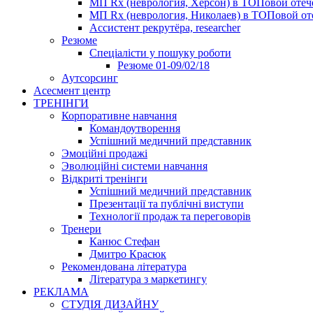
МП Rx (неврология, Херсон) в ТОПовой оте
МП Rx (неврология, Николаев) в ТОПовой от
Ассистент рекрутёра, researcher
Резюме
Cпеціалісти у пошуку роботи
Резюме 01-09/02/18
Аутсорсинг
Асесмент центр
ТРЕНІНГИ
Корпоративне навчання
Командоутворення
Успішний медичний представник
Эмоційні продажі
Эволюційні системи навчання
Відкриті тренінги
Успішний медичний представник
Презентації та публічні виступи
Технології продаж та переговорів
Тренери
Канюс Стефан
Дмитро Красюк
Рекомендована література
Література з маркетингу
РЕКЛАМА
СТУДІЯ ДИЗАЙНУ