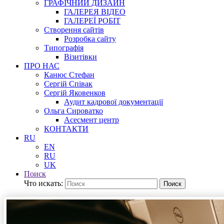
ГРАФІЧНИЙ ДИЗАЙН
ГАЛЕРЕЯ ВІДЕО
ГАЛЕРЕЇ РОБІТ
Створення сайтів
Розробка сайту
Типографія
Візитівки
ПРО НАС
Канюс Стефан
Сергій Співак
Сергій Яковенков
Аудит кадрової документації
Ольга Сироватко
Асесмент центр
КОНТАКТИ
RU
EN
RU
UK
Поиск
Что искать:
Поиск