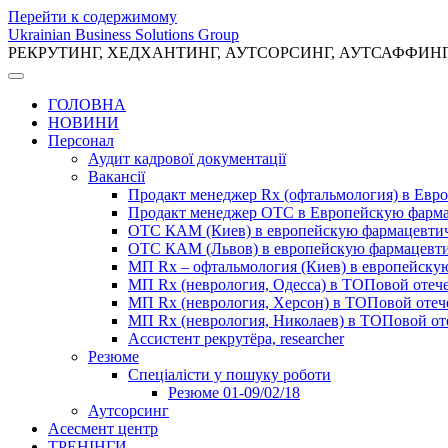
Перейти к содержимому
Ukrainian Business Solutions Group
РЕКРУТИНГ, ХЕДХАНТИНГ, АУТСОРСИНГ, АУТСАФФИН
ГОЛОВНА
НОВИНИ
Персонал
Аудит кадрової документації
Вакансії
Продакт менеджер Rx (офтальмология) в Ев
Продакт менеджер ОТС в Европейскую фарм
ОТС КАМ (Киев) в европейскую фармацевти
ОТС КАМ (Львов) в европейскую фармацевт
МП Rx – офтальмология (Киев) в европейск
МП Rx (неврология, Одесса) в ТОПовой отеч
МП Rx (неврология, Херсон) в ТОПовой оте
МП Rx (неврология, Николаев) в ТОПовой от
Ассистент рекрутёра, researcher
Резюме
Cпеціалісти у пошуку роботи
Резюме 01-09/02/18
Аутсорсинг
Асесмент центр
ТРЕНІНГИ