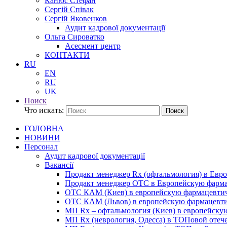
Канюс Стефан
Сергій Співак
Сергій Яковенков
Аудит кадрової документації
Ольга Сироватко
Асесмент центр
КОНТАКТИ
RU
EN
RU
UK
Поиск
Что искать:
Поиск
ГОЛОВНА
НОВИНИ
Персонал
Аудит кадрової документації
Вакансії
Продакт менеджер Rx (офтальмология) в Ев
Продакт менеджер ОТС в Европейскую фарм
ОТС КАМ (Киев) в европейскую фармацевти
ОТС КАМ (Львов) в европейскую фармацевт
МП Rx – офтальмология (Киев) в европейск
МП Rx (неврология, Одесса) в ТОПовой отеч