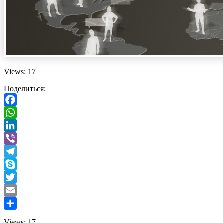
Views: 17
Поделиться:
Facebook
WhatsApp
LinkedIn
Viber
Telegram
Skype
Twitter
Email
Отправить
Views: 17