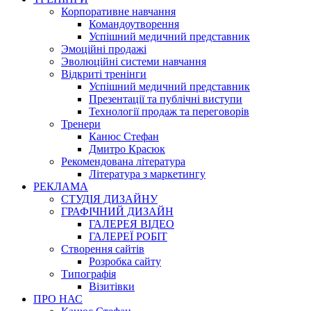
Корпоративне навчання
Командоутворення
Успішний медичний представник
Эмоційні продажі
Эволюційні системи навчання
Відкриті тренінги
Успішний медичний представник
Презентації та публічні виступи
Технології продаж та переговорів
Тренери
Канюс Стефан
Дмитро Красюк
Рекомендована література
Література з маркетингу
РЕКЛАМА
СТУДІЯ ДИЗАЙНУ
ГРАФІЧНИЙ ДИЗАЙН
ГАЛЕРЕЯ ВІДЕО
ГАЛЕРЕЇ РОБІТ
Створення сайтів
Розробка сайту
Типографія
Візитівки
ПРО НАС