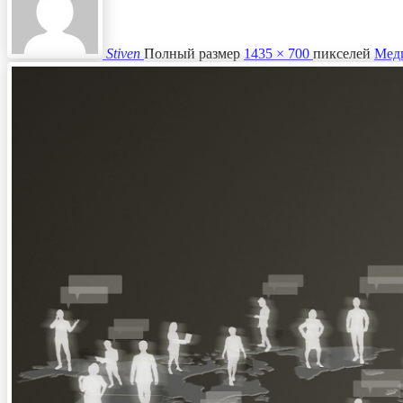
Stiven
Полный размер
1435 × 700
пикселей
Меди