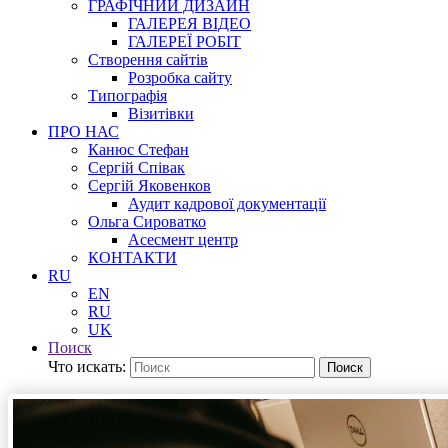
ГРАФІЧНИЙ ДИЗАЙН
ГАЛЕРЕЯ ВІДЕО
ГАЛЕРЕЇ РОБІТ
Створення сайтів
Розробка сайту
Типографія
Візитівки
ПРО НАС
Канюс Стефан
Сергій Співак
Сергій Яковенков
Аудит кадрової документації
Ольга Сироватко
Асесмент центр
КОНТАКТИ
RU
EN
RU
UK
Поиск
Что искать:
Поиск