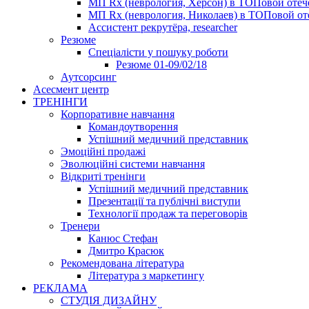
МП Rx (неврология, Херсон) в ТОПовой оте
МП Rx (неврология, Николаев) в ТОПовой от
Ассистент рекрутёра, researcher
Резюме
Cпеціалісти у пошуку роботи
Резюме 01-09/02/18
Аутсорсинг
Асесмент центр
ТРЕНІНГИ
Корпоративне навчання
Командоутворення
Успішний медичний представник
Эмоційні продажі
Эволюційні системи навчання
Відкриті тренінги
Успішний медичний представник
Презентації та публічні виступи
Технології продаж та переговорів
Тренери
Канюс Стефан
Дмитро Красюк
Рекомендована література
Література з маркетингу
РЕКЛАМА
СТУДІЯ ДИЗАЙНУ