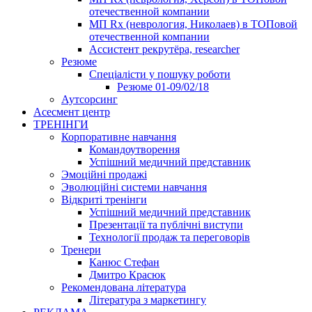
отечественной компании
МП Rx (неврология, Николаев) в ТОПовой
отечественной компании
Ассистент рекрутёра, researcher
Резюме
Cпеціалісти у пошуку роботи
Резюме 01-09/02/18
Аутсорсинг
Асесмент центр
ТРЕНІНГИ
Корпоративне навчання
Командоутворення
Успішний медичний представник
Эмоційні продажі
Эволюційні системи навчання
Відкриті тренінги
Успішний медичний представник
Презентації та публічні виступи
Технології продаж та переговорів
Тренери
Канюс Стефан
Дмитро Красюк
Рекомендована література
Література з маркетингу