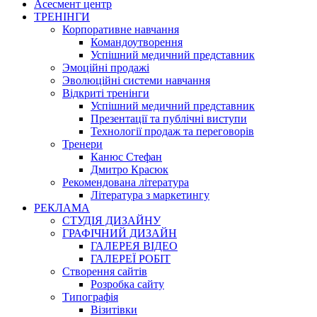
Асесмент центр
ТРЕНІНГИ
Корпоративне навчання
Командоутворення
Успішний медичний представник
Эмоційні продажі
Эволюційні системи навчання
Відкриті тренінги
Успішний медичний представник
Презентації та публічні виступи
Технології продаж та переговорів
Тренери
Канюс Стефан
Дмитро Красюк
Рекомендована література
Література з маркетингу
РЕКЛАМА
СТУДІЯ ДИЗАЙНУ
ГРАФІЧНИЙ ДИЗАЙН
ГАЛЕРЕЯ ВІДЕО
ГАЛЕРЕЇ РОБІТ
Створення сайтів
Розробка сайту
Типографія
Візитівки