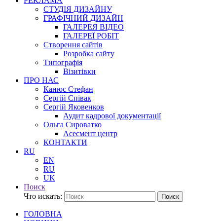
РЕКЛАМА
СТУДІЯ ДИЗАЙНУ
ГРАФІЧНИЙ ДИЗАЙН
ГАЛЕРЕЯ ВІДЕО
ГАЛЕРЕЇ РОБІТ
Створення сайтів
Розробка сайту
Типографія
Візитівки
ПРО НАС
Канюс Стефан
Сергій Співак
Сергій Яковенков
Аудит кадрової документації
Ольга Сироватко
Асесмент центр
КОНТАКТИ
RU
EN
RU
UK
Поиск
Что искать:
Поиск
ГОЛОВНА