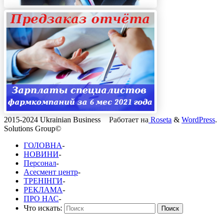
2015-2024 Ukrainian Business
Работает на
Roseta
&
WordPress
.
Solutions Group©
ГОЛОВНА
-
НОВИНИ
-
Персонал
-
Асесмент центр
-
ТРЕНІНГИ
-
РЕКЛАМА
-
ПРО НАС
-
Что искать:
Поиск