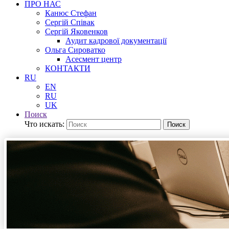
ПРО НАС
Канюс Стефан
Сергій Співак
Сергій Яковенков
Аудит кадрової документації
Ольга Сироватко
Асесмент центр
КОНТАКТИ
RU
EN
RU
UK
Поиск
Что искать:
Поиск