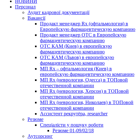
НОВИНИ
Персонал
Аудит кадрової документації
Вакансії
Продакт менеджер Rx (офтальмология) в
Европейскую фармацевтическую компанию
Продакт менеджер ОТС в Европейскую
фармацевтическую компанию
ОТС КАМ (Киев) в европейскую
фармацевтическую компанию
ОТС КАМ (Львов) в европейскую
фармацевтическую компанию
МП Rx – офтальмология (Киев) в
европейскую фармацевтическую компанию
МП Rx (неврология, Одесса) в ТОПовой
отечественной компании
МП Rx (неврология, Херсон) в ТОПовой
отечественной компании
МП Rx (неврология, Николаев) в ТОПовой
отечественной компании
Ассистент рекрутёра, researcher
Резюме
Cпеціалісти у пошуку роботи
Резюме 01-09/02/18
Аутсорсинг