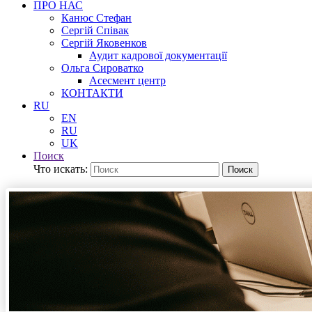
ПРО НАС
Канюс Стефан
Сергій Співак
Сергій Яковенков
Аудит кадрової документації
Ольга Сироватко
Асесмент центр
КОНТАКТИ
RU
EN
RU
UK
Поиск
Что искать:
Поиск