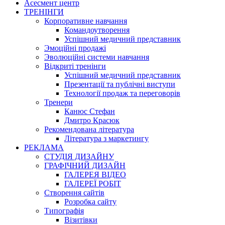
Асесмент центр
ТРЕНІНГИ
Корпоративне навчання
Командоутворення
Успішний медичний представник
Эмоційні продажі
Эволюційні системи навчання
Відкриті тренінги
Успішний медичний представник
Презентації та публічні виступи
Технології продаж та переговорів
Тренери
Канюс Стефан
Дмитро Красюк
Рекомендована література
Література з маркетингу
РЕКЛАМА
СТУДІЯ ДИЗАЙНУ
ГРАФІЧНИЙ ДИЗАЙН
ГАЛЕРЕЯ ВІДЕО
ГАЛЕРЕЇ РОБІТ
Створення сайтів
Розробка сайту
Типографія
Візитівки