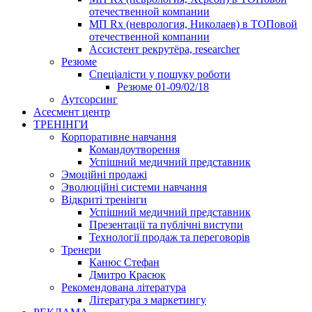
отечественной компании
МП Rx (неврология, Николаев) в ТОПовой
отечественной компании
Ассистент рекрутёра, researcher
Резюме
Cпеціалісти у пошуку роботи
Резюме 01-09/02/18
Аутсорсинг
Асесмент центр
ТРЕНІНГИ
Корпоративне навчання
Командоутворення
Успішний медичний представник
Эмоційні продажі
Эволюційні системи навчання
Відкриті тренінги
Успішний медичний представник
Презентації та публічні виступи
Технології продаж та переговорів
Тренери
Канюс Стефан
Дмитро Красюк
Рекомендована література
Література з маркетингу