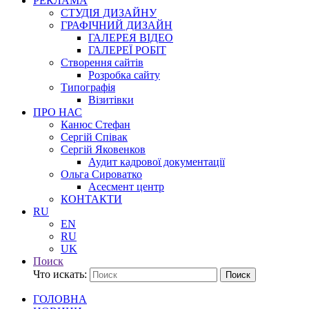
РЕКЛАМА
СТУДІЯ ДИЗАЙНУ
ГРАФІЧНИЙ ДИЗАЙН
ГАЛЕРЕЯ ВІДЕО
ГАЛЕРЕЇ РОБІТ
Створення сайтів
Розробка сайту
Типографія
Візитівки
ПРО НАС
Канюс Стефан
Сергій Співак
Сергій Яковенков
Аудит кадрової документації
Ольга Сироватко
Асесмент центр
КОНТАКТИ
RU
EN
RU
UK
Поиск
Что искать:
Поиск
ГОЛОВНА