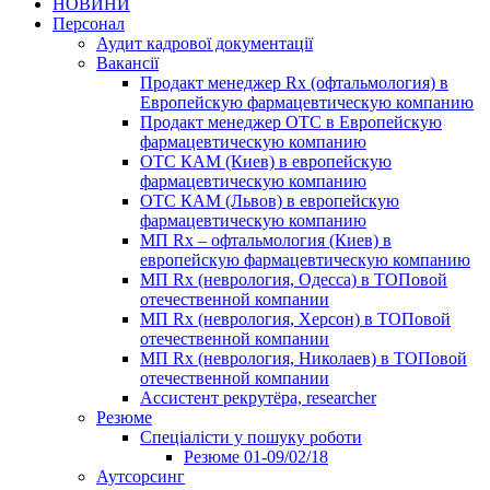
НОВИНИ
Персонал
Аудит кадрової документації
Вакансії
Продакт менеджер Rx (офтальмология) в
Европейскую фармацевтическую компанию
Продакт менеджер ОТС в Европейскую
фармацевтическую компанию
ОТС КАМ (Киев) в европейскую
фармацевтическую компанию
ОТС КАМ (Львов) в европейскую
фармацевтическую компанию
МП Rx – офтальмология (Киев) в
европейскую фармацевтическую компанию
МП Rx (неврология, Одесса) в ТОПовой
отечественной компании
МП Rx (неврология, Херсон) в ТОПовой
отечественной компании
МП Rx (неврология, Николаев) в ТОПовой
отечественной компании
Ассистент рекрутёра, researcher
Резюме
Cпеціалісти у пошуку роботи
Резюме 01-09/02/18
Аутсорсинг