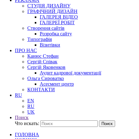
РЕКЛАМА
СТУДІЯ ДИЗАЙНУ
ГРАФІЧНИЙ ДИЗАЙН
ГАЛЕРЕЯ ВІДЕО
ГАЛЕРЕЇ РОБІТ
Створення сайтів
Розробка сайту
Типографія
Візитівки
ПРО НАС
Канюс Стефан
Сергій Співак
Сергій Яковенков
Аудит кадрової документації
Ольга Сироватко
Асесмент центр
КОНТАКТИ
RU
EN
RU
UK
Поиск
Что искать:
Поиск
ГОЛОВНА