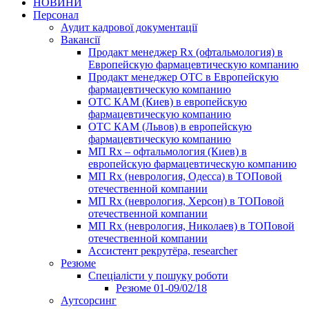
НОВИНИ
Персонал
Аудит кадрової документації
Вакансії
Продакт менеджер Rx (офтальмология) в
Европейскую фармацевтическую компанию
Продакт менеджер ОТС в Европейскую
фармацевтическую компанию
ОТС КАМ (Киев) в европейскую
фармацевтическую компанию
ОТС КАМ (Львов) в европейскую
фармацевтическую компанию
МП Rx – офтальмология (Киев) в
европейскую фармацевтическую компанию
МП Rx (неврология, Одесса) в ТОПовой
отечественной компании
МП Rx (неврология, Херсон) в ТОПовой
отечественной компании
МП Rx (неврология, Николаев) в ТОПовой
отечественной компании
Ассистент рекрутёра, researcher
Резюме
Cпеціалісти у пошуку роботи
Резюме 01-09/02/18
Аутсорсинг