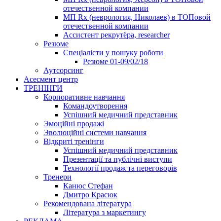
отечественной компании
МП Rx (неврология, Николаев) в ТОПовой
отечественной компании
Ассистент рекрутёра, researcher
Резюме
Cпеціалісти у пошуку роботи
Резюме 01-09/02/18
Аутсорсинг
Асесмент центр
ТРЕНІНГИ
Корпоративне навчання
Командоутворення
Успішний медичний представник
Эмоційні продажі
Эволюційні системи навчання
Відкриті тренінги
Успішний медичний представник
Презентації та публічні виступи
Технології продаж та переговорів
Тренери
Канюс Стефан
Дмитро Красюк
Рекомендована література
Література з маркетингу