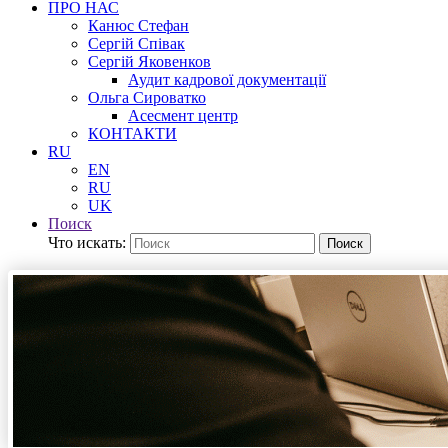
ПРО НАС
Канюс Стефан
Сергій Співак
Сергій Яковенков
Аудит кадрової документації
Ольга Сироватко
Асесмент центр
КОНТАКТИ
RU
EN
RU
UK
Поиск
Что искать:
Поиск