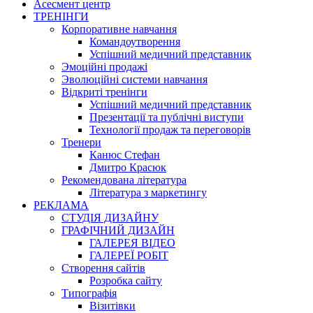
Асесмент центр
ТРЕНІНГИ
Корпоративне навчання
Командоутворення
Успішний медичний представник
Эмоційні продажі
Эволюційні системи навчання
Відкриті тренінги
Успішний медичний представник
Презентації та публічні виступи
Технології продаж та переговорів
Тренери
Канюс Стефан
Дмитро Красюк
Рекомендована література
Література з маркетингу
РЕКЛАМА
СТУДІЯ ДИЗАЙНУ
ГРАФІЧНИЙ ДИЗАЙН
ГАЛЕРЕЯ ВІДЕО
ГАЛЕРЕЇ РОБІТ
Створення сайтів
Розробка сайту
Типографія
Візитівки