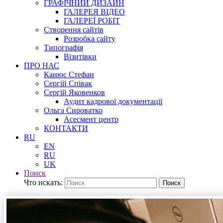
ГРАФІЧНИЙ ДИЗАЙН
ГАЛЕРЕЯ ВІДЕО
ГАЛЕРЕЇ РОБІТ
Створення сайтів
Розробка сайту
Типографія
Візитівки
ПРО НАС
Канюс Стефан
Сергій Співак
Сергій Яковенков
Аудит кадрової документації
Ольга Сироватко
Асесмент центр
КОНТАКТИ
RU
EN
RU
UK
Поиск
Что искать:
Поиск