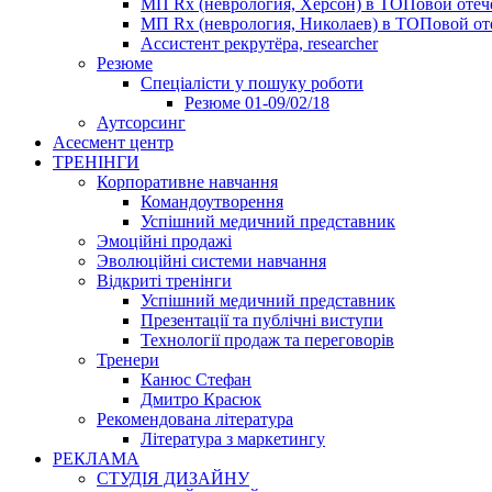
МП Rx (неврология, Херсон) в ТОПовой оте
МП Rx (неврология, Николаев) в ТОПовой от
Ассистент рекрутёра, researcher
Резюме
Cпеціалісти у пошуку роботи
Резюме 01-09/02/18
Аутсорсинг
Асесмент центр
ТРЕНІНГИ
Корпоративне навчання
Командоутворення
Успішний медичний представник
Эмоційні продажі
Эволюційні системи навчання
Відкриті тренінги
Успішний медичний представник
Презентації та публічні виступи
Технології продаж та переговорів
Тренери
Канюс Стефан
Дмитро Красюк
Рекомендована література
Література з маркетингу
РЕКЛАМА
СТУДІЯ ДИЗАЙНУ