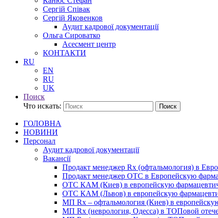
Канюс Стефан
Сергій Співак
Сергій Яковенков
Аудит кадрової документації
Ольга Сироватко
Асесмент центр
КОНТАКТИ
RU
EN
RU
UK
Поиск
Что искать:
Поиск
ГОЛОВНА
НОВИНИ
Персонал
Аудит кадрової документації
Вакансії
Продакт менеджер Rx (офтальмология) в Ев
Продакт менеджер ОТС в Европейскую фарм
ОТС КАМ (Киев) в европейскую фармацевти
ОТС КАМ (Львов) в европейскую фармацевт
МП Rx – офтальмология (Киев) в европейск
МП Rx (неврология, Одесса) в ТОПовой отеч