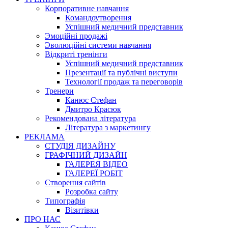
Корпоративне навчання
Командоутворення
Успішний медичний представник
Эмоційні продажі
Эволюційні системи навчання
Відкриті тренінги
Успішний медичний представник
Презентації та публічні виступи
Технології продаж та переговорів
Тренери
Канюс Стефан
Дмитро Красюк
Рекомендована література
Література з маркетингу
РЕКЛАМА
СТУДІЯ ДИЗАЙНУ
ГРАФІЧНИЙ ДИЗАЙН
ГАЛЕРЕЯ ВІДЕО
ГАЛЕРЕЇ РОБІТ
Створення сайтів
Розробка сайту
Типографія
Візитівки
ПРО НАС