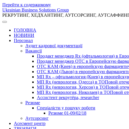
Перейти к содержимому
Ukrainian Business Solutions Group
РЕКРУТИНГ, ХЕДХАНТИНГ, АУТСОРСИНГ, АУТСАФФИН
ГОЛОВНА
НОВИНИ
Персонал
Аудит кадрової документації
Вакансії
Продакт менеджер Rx (офтальмология) в Ев
Продакт менеджер ОТС в Европейскую фарм
ОТС КАМ (Киев) в европейскую фармацевти
ОТС КАМ (Львов) в европейскую фармацевт
МП Rx – офтальмология (Киев) в европейск
МП Rx (неврология, Одесса) в ТОПовой отеч
МП Rx (неврология, Херсон) в ТОПовой оте
МП Rx (неврология, Николаев) в ТОПовой от
Ассистент рекрутёра, researcher
Резюме
Cпеціалісти у пошуку роботи
Резюме 01-09/02/18
Аутсорсинг
Асесмент центр
ТРЕНІНГИ