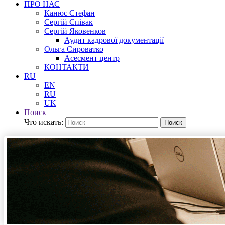
ПРО НАС
Канюс Стефан
Сергій Співак
Сергій Яковенков
Аудит кадрової документації
Ольга Сироватко
Асесмент центр
КОНТАКТИ
RU
EN
RU
UK
Поиск
Что искать:
Поиск