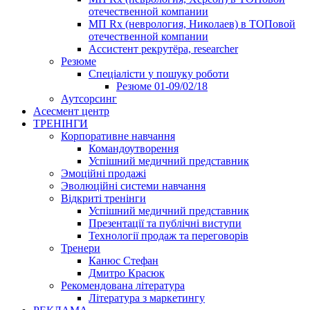
отечественной компании
МП Rx (неврология, Николаев) в ТОПовой
отечественной компании
Ассистент рекрутёра, researcher
Резюме
Cпеціалісти у пошуку роботи
Резюме 01-09/02/18
Аутсорсинг
Асесмент центр
ТРЕНІНГИ
Корпоративне навчання
Командоутворення
Успішний медичний представник
Эмоційні продажі
Эволюційні системи навчання
Відкриті тренінги
Успішний медичний представник
Презентації та публічні виступи
Технології продаж та переговорів
Тренери
Канюс Стефан
Дмитро Красюк
Рекомендована література
Література з маркетингу