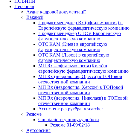
НОВИНИ
Персонал
Аудит кадрової документації
Вакансії
Продакт менеджер Rx (офтальмология) в
Европейскую фармацевтическую компанию
Продакт менеджер ОТС в Европейскую
фармацевтическую компанию
ОТС КАМ (Киев) в европейскую
фармацевтическую компанию
ОТС КАМ (Львов) в европейскую
фармацевтическую компанию
МП Rx – офтальмология (Киев) в
европейскую фармацевтическую компанию
МП Rx (неврология, Одесса) в ТОПовой
отечественной компании
МП Rx (неврология, Херсон) в ТОПовой
отечественной компании
МП Rx (неврология, Николаев) в ТОПовой
отечественной компании
Ассистент рекрутёра, researcher
Резюме
Cпеціалісти у пошуку роботи
Резюме 01-09/02/18
Аутсорсинг