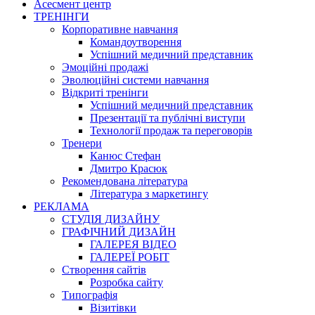
Асесмент центр
ТРЕНІНГИ
Корпоративне навчання
Командоутворення
Успішний медичний представник
Эмоційні продажі
Эволюційні системи навчання
Відкриті тренінги
Успішний медичний представник
Презентації та публічні виступи
Технології продаж та переговорів
Тренери
Канюс Стефан
Дмитро Красюк
Рекомендована література
Література з маркетингу
РЕКЛАМА
СТУДІЯ ДИЗАЙНУ
ГРАФІЧНИЙ ДИЗАЙН
ГАЛЕРЕЯ ВІДЕО
ГАЛЕРЕЇ РОБІТ
Створення сайтів
Розробка сайту
Типографія
Візитівки