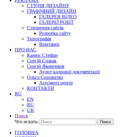
РЕКЛАМА
СТУДІЯ ДИЗАЙНУ
ГРАФІЧНИЙ ДИЗАЙН
ГАЛЕРЕЯ ВІДЕО
ГАЛЕРЕЇ РОБІТ
Створення сайтів
Розробка сайту
Типографія
Візитівки
ПРО НАС
Канюс Стефан
Сергій Співак
Сергій Яковенков
Аудит кадрової документації
Ольга Сироватко
Асесмент центр
КОНТАКТИ
RU
EN
RU
UK
Поиск
Что искать:
Поиск
ГОЛОВНА