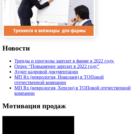
Новости
Тренды и прогнозы зарплат в фарме в 2022 году.
Опрос “Повышение зарплат в 2022 году”
Аудит кадровой документации
МП Rx (неврология, Николаев) в ТОПовой
отечественной компании
МП Rx (неврология, Херсон) в ТОПовой отечественной
компании
Мотивация продаж