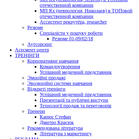
отечественной компании
МП Rx (неврология, Николаев) в ТОПовой
отечественной компании
Ассистент рекрутёра, researcher
Резюме
Cпеціалісти у пошуку роботи
Резюме 01-09/02/18
Аутсорсинг
Асесмент центр
ТРЕНІНГИ
Корпоративне навчання
Командоутворення
Успішний медичний представник
Эмоційні продажі
Эволюційні системи навчання
Відкриті тренінги
Успішний медичний представник
Презентації та публічні виступи
Технології продаж та переговорів
Тренери
Канюс Стефан
Дмитро Красюк
Рекомендована література
Література з маркетингу