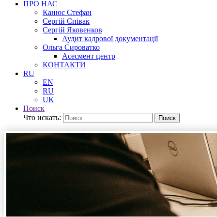
ПРО НАС
Канюс Стефан
Сергій Співак
Сергій Яковенков
Аудит кадрової документації
Ольга Сироватко
Асесмент центр
КОНТАКТИ
RU
EN
RU
UK
Поиск
Что искать:
Поиск