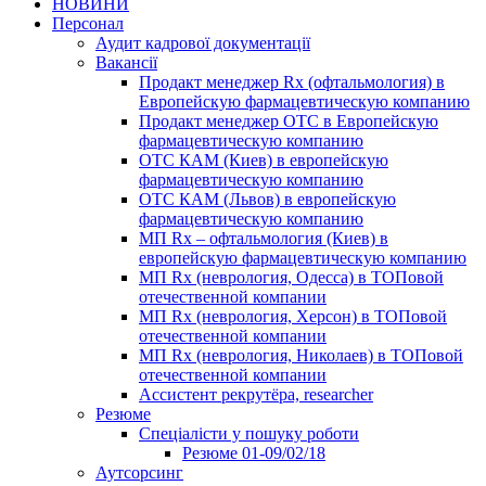
НОВИНИ
Персонал
Аудит кадрової документації
Вакансії
Продакт менеджер Rx (офтальмология) в
Европейскую фармацевтическую компанию
Продакт менеджер ОТС в Европейскую
фармацевтическую компанию
ОТС КАМ (Киев) в европейскую
фармацевтическую компанию
ОТС КАМ (Львов) в европейскую
фармацевтическую компанию
МП Rx – офтальмология (Киев) в
европейскую фармацевтическую компанию
МП Rx (неврология, Одесса) в ТОПовой
отечественной компании
МП Rx (неврология, Херсон) в ТОПовой
отечественной компании
МП Rx (неврология, Николаев) в ТОПовой
отечественной компании
Ассистент рекрутёра, researcher
Резюме
Cпеціалісти у пошуку роботи
Резюме 01-09/02/18
Аутсорсинг