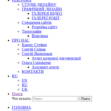
РЕКЛАМА
СТУДІЯ ДИЗАЙНУ
ГРАФІЧНИЙ ДИЗАЙН
ГАЛЕРЕЯ ВІДЕО
ГАЛЕРЕЇ РОБІТ
Створення сайтів
Розробка сайту
Типографія
Візитівки
ПРО НАС
Канюс Стефан
Сергій Співак
Сергій Яковенков
Аудит кадрової документації
Ольга Сироватко
Асесмент центр
КОНТАКТИ
RU
EN
RU
UK
Поиск
Что искать:
Поиск
ГОЛОВНА