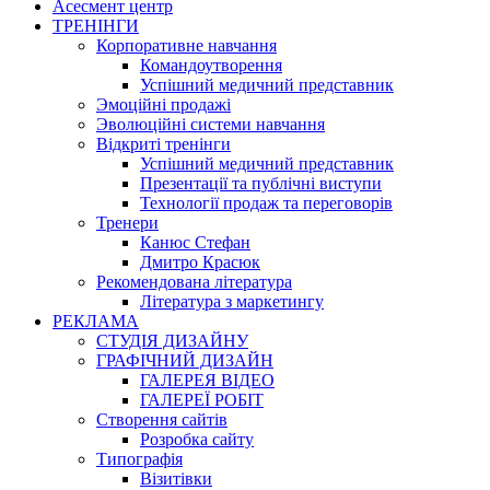
Асесмент центр
ТРЕНІНГИ
Корпоративне навчання
Командоутворення
Успішний медичний представник
Эмоційні продажі
Эволюційні системи навчання
Відкриті тренінги
Успішний медичний представник
Презентації та публічні виступи
Технології продаж та переговорів
Тренери
Канюс Стефан
Дмитро Красюк
Рекомендована література
Література з маркетингу
РЕКЛАМА
СТУДІЯ ДИЗАЙНУ
ГРАФІЧНИЙ ДИЗАЙН
ГАЛЕРЕЯ ВІДЕО
ГАЛЕРЕЇ РОБІТ
Створення сайтів
Розробка сайту
Типографія
Візитівки