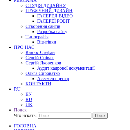
РЕКЛАМА
СТУДІЯ ДИЗАЙНУ
ГРАФІЧНИЙ ДИЗАЙН
ГАЛЕРЕЯ ВІДЕО
ГАЛЕРЕЇ РОБІТ
Створення сайтів
Розробка сайту
Типографія
Візитівки
ПРО НАС
Канюс Стефан
Сергій Співак
Сергій Яковенков
Аудит кадрової документації
Ольга Сироватко
Асесмент центр
КОНТАКТИ
RU
EN
RU
UK
Поиск
Что искать:
Поиск
ГОЛОВНА