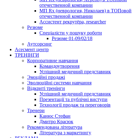
отечественной компании
МП Rx (неврология, Николаев) в ТОПовой
отечественной компании
Ассистент рекрутёра, researcher
Резюме
Cпеціалісти у пошуку роботи
Резюме 01-09/02/18
Аутсорсинг
Асесмент центр
ТРЕНІНГИ
Корпоративне навчання
Командоутворення
Успішний медичний представник
Эмоційні продажі
Эволюційні системи навчання
Відкриті тренінги
Успішний медичний представник
Презентації та публічні виступи
Технології продаж та переговорів
Тренери
Канюс Стефан
Дмитро Красюк
Рекомендована література
Література з маркетингу