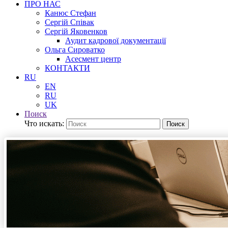
ПРО НАС
Канюс Стефан
Сергій Співак
Сергій Яковенков
Аудит кадрової документації
Ольга Сироватко
Асесмент центр
КОНТАКТИ
RU
EN
RU
UK
Поиск
Что искать:
Поиск