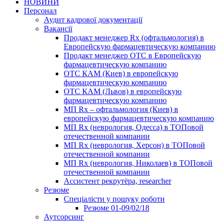
НОВИНИ
Персонал
Аудит кадрової документації
Вакансії
Продакт менеджер Rx (офтальмология) в
Европейскую фармацевтическую компанию
Продакт менеджер ОТС в Европейскую
фармацевтическую компанию
ОТС КАМ (Киев) в европейскую
фармацевтическую компанию
ОТС КАМ (Львов) в европейскую
фармацевтическую компанию
МП Rx – офтальмология (Киев) в
европейскую фармацевтическую компанию
МП Rx (неврология, Одесса) в ТОПовой
отечественной компании
МП Rx (неврология, Херсон) в ТОПовой
отечественной компании
МП Rx (неврология, Николаев) в ТОПовой
отечественной компании
Ассистент рекрутёра, researcher
Резюме
Cпеціалісти у пошуку роботи
Резюме 01-09/02/18
Аутсорсинг