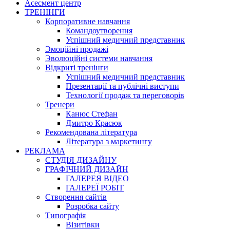
Асесмент центр
ТРЕНІНГИ
Корпоративне навчання
Командоутворення
Успішний медичний представник
Эмоційні продажі
Эволюційні системи навчання
Відкриті тренінги
Успішний медичний представник
Презентації та публічні виступи
Технології продаж та переговорів
Тренери
Канюс Стефан
Дмитро Красюк
Рекомендована література
Література з маркетингу
РЕКЛАМА
СТУДІЯ ДИЗАЙНУ
ГРАФІЧНИЙ ДИЗАЙН
ГАЛЕРЕЯ ВІДЕО
ГАЛЕРЕЇ РОБІТ
Створення сайтів
Розробка сайту
Типографія
Візитівки