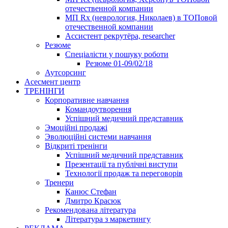
отечественной компании
МП Rx (неврология, Николаев) в ТОПовой
отечественной компании
Ассистент рекрутёра, researcher
Резюме
Cпеціалісти у пошуку роботи
Резюме 01-09/02/18
Аутсорсинг
Асесмент центр
ТРЕНІНГИ
Корпоративне навчання
Командоутворення
Успішний медичний представник
Эмоційні продажі
Эволюційні системи навчання
Відкриті тренінги
Успішний медичний представник
Презентації та публічні виступи
Технології продаж та переговорів
Тренери
Канюс Стефан
Дмитро Красюк
Рекомендована література
Література з маркетингу