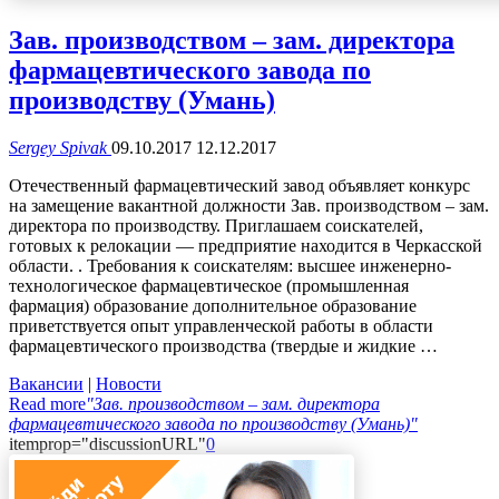
Зав. производством – зам. директора
фармацевтического завода по
производству (Умань)
Sergey Spivak
09.10.2017
12.12.2017
Отечественный фармацевтический завод объявляет конкурс
на замещение вакантной должности Зав. производством – зам.
директора по производству. Приглашаем соискателей,
готовых к релокации — предприятие находится в Черкасской
области. . Требования к соискателям: высшее инженерно-
технологическое фармацевтическое (промышленная
фармация) образование дополнительное образование
приветствуется опыт управленческой работы в области
фармацевтического производства (твердые и жидкие …
Вакансии
|
Новости
Read more
"Зав. производством – зам. директора
фармацевтического завода по производству (Умань)"
itemprop="discussionURL"
0