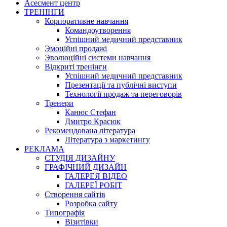
Асесмент центр
ТРЕНІНГИ
Корпоративне навчання
Командоутворення
Успішний медичний представник
Эмоційні продажі
Эволюційні системи навчання
Відкриті тренінги
Успішний медичний представник
Презентації та публічні виступи
Технології продаж та переговорів
Тренери
Канюс Стефан
Дмитро Красюк
Рекомендована література
Література з маркетингу
РЕКЛАМА
СТУДІЯ ДИЗАЙНУ
ГРАФІЧНИЙ ДИЗАЙН
ГАЛЕРЕЯ ВІДЕО
ГАЛЕРЕЇ РОБІТ
Створення сайтів
Розробка сайту
Типографія
Візитівки