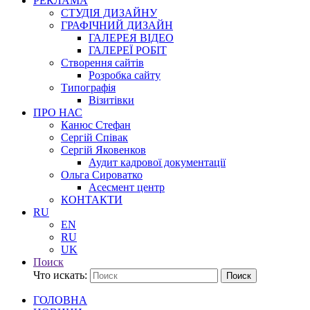
РЕКЛАМА
СТУДІЯ ДИЗАЙНУ
ГРАФІЧНИЙ ДИЗАЙН
ГАЛЕРЕЯ ВІДЕО
ГАЛЕРЕЇ РОБІТ
Створення сайтів
Розробка сайту
Типографія
Візитівки
ПРО НАС
Канюс Стефан
Сергій Співак
Сергій Яковенков
Аудит кадрової документації
Ольга Сироватко
Асесмент центр
КОНТАКТИ
RU
EN
RU
UK
Поиск
Что искать:
Поиск
ГОЛОВНА