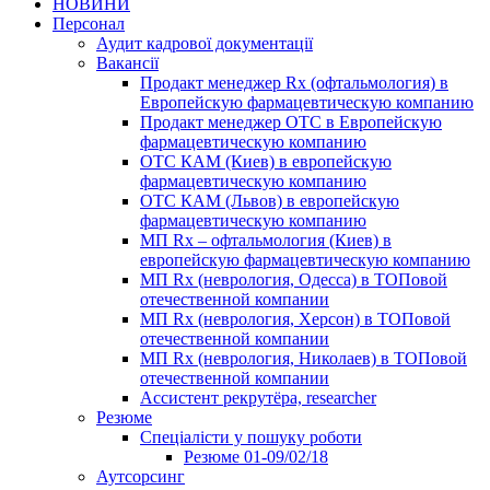
НОВИНИ
Персонал
Аудит кадрової документації
Вакансії
Продакт менеджер Rx (офтальмология) в
Европейскую фармацевтическую компанию
Продакт менеджер ОТС в Европейскую
фармацевтическую компанию
ОТС КАМ (Киев) в европейскую
фармацевтическую компанию
ОТС КАМ (Львов) в европейскую
фармацевтическую компанию
МП Rx – офтальмология (Киев) в
европейскую фармацевтическую компанию
МП Rx (неврология, Одесса) в ТОПовой
отечественной компании
МП Rx (неврология, Херсон) в ТОПовой
отечественной компании
МП Rx (неврология, Николаев) в ТОПовой
отечественной компании
Ассистент рекрутёра, researcher
Резюме
Cпеціалісти у пошуку роботи
Резюме 01-09/02/18
Аутсорсинг