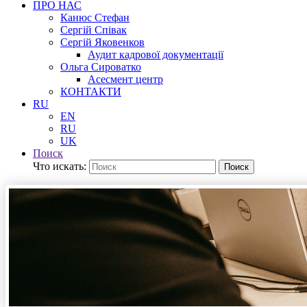
ПРО НАС
Канюс Стефан
Сергій Співак
Сергій Яковенков
Аудит кадрової документації
Ольга Сироватко
Асесмент центр
КОНТАКТИ
RU
EN
RU
UK
Поиск
Что искать:
Поиск