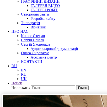
ГРАФІЧНИЙ ДИЗАЙН
ГАЛЕРЕЯ ВІДЕО
ГАЛЕРЕЇ РОБІТ
Створення сайтів
Розробка сайту
Типографія
Візитівки
ПРО НАС
Канюс Стефан
Сергій Співак
Сергій Яковенков
Аудит кадрової документації
Ольга Сироватко
Асесмент центр
КОНТАКТИ
RU
EN
RU
UK
Поиск
Что искать:
Поиск