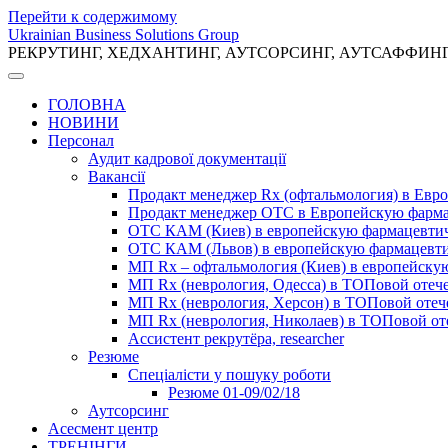
Перейти к содержимому
Ukrainian Business Solutions Group
РЕКРУТИНГ, ХЕДХАНТИНГ, АУТСОРСИНГ, АУТСАФФИН
ГОЛОВНА
НОВИНИ
Персонал
Аудит кадрової документації
Вакансії
Продакт менеджер Rx (офтальмология) в Ев
Продакт менеджер ОТС в Европейскую фарм
ОТС КАМ (Киев) в европейскую фармацевти
ОТС КАМ (Львов) в европейскую фармацевт
МП Rx – офтальмология (Киев) в европейск
МП Rx (неврология, Одесса) в ТОПовой отеч
МП Rx (неврология, Херсон) в ТОПовой оте
МП Rx (неврология, Николаев) в ТОПовой от
Ассистент рекрутёра, researcher
Резюме
Cпеціалісти у пошуку роботи
Резюме 01-09/02/18
Аутсорсинг
Асесмент центр
ТРЕНІНГИ