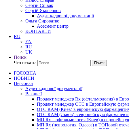
Канюс Стефан
Сергій Співак
Сергій Яковенков
Аудит кадрової документації
Ольга Сироватко
Асесмент центр
КОНТАКТИ
RU
EN
RU
UK
Поиск
Что искать:
Поиск
ГОЛОВНА
НОВИНИ
Персонал
Аудит кадрової документації
Вакансії
Продакт менеджер Rx (офтальмология) в Ев
Продакт менеджер ОТС в Европейскую фарм
ОТС КАМ (Киев) в европейскую фармацевти
ОТС КАМ (Львов) в европейскую фармацевт
МП Rx – офтальмология (Киев) в европейск
МП Rx (неврология, Одесса) в ТОПовой отеч