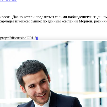
выросла. Давно хотели поделиться своими наблюдениями за дина
 фармацевтическом рынке: по данным компании Морион, розничны
mprop="discussionURL"
0