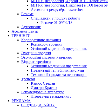
МП Rx (неврология, Херсон) в ТОПовой оте
МП Rx (неврология, Николаев) в ТОПовой от
Ассистент рекрутёра, researcher
Резюме
Cпеціалісти у пошуку роботи
Резюме 01-09/02/18
Аутсорсинг
Асесмент центр
ТРЕНІНГИ
Корпоративне навчання
Командоутворення
Успішний медичний представник
Эмоційні продажі
Эволюційні системи навчання
Відкриті тренінги
Успішний медичний представник
Презентації та публічні виступи
Технології продаж та переговорів
Тренери
Канюс Стефан
Дмитро Красюк
Рекомендована література
Література з маркетингу
РЕКЛАМА
СТУДІЯ ДИЗАЙНУ