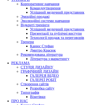
Корпоративне навчання
Командоутворення
Успішний медичний представник
Эмоційні продажі
Эволюційні системи навчання
Відкриті тренінги
Успішний медичний представник
Презентації та публічні виступи
Технології продаж та переговорів
Тренери
Канюс Стефан
Дмитро Красюк
Рекомендована література
Література з маркетингу
РЕКЛАМА
СТУДІЯ ДИЗАЙНУ
ГРАФІЧНИЙ ДИЗАЙН
ГАЛЕРЕЯ ВІДЕО
ГАЛЕРЕЇ РОБІТ
Створення сайтів
Розробка сайту
Типографія
Візитівки
ПРО НАС