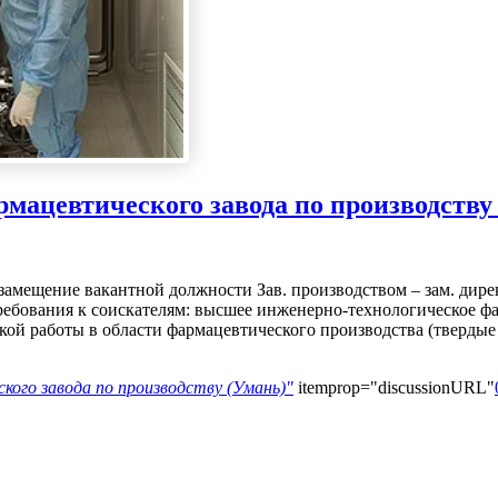
армацевтического завода по производству
замещение вакантной должности Зав. производством – зам. дирек
Требования к соискателям: высшее инженерно-технологическое 
кой работы в области фармацевтического производства (тверды
кого завода по производству (Умань)"
itemprop="discussionURL"