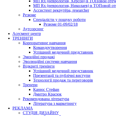
МП Rx (неврология, Херсон) в ТОПовой оте
МП Rx (неврология, Николаев) в ТОПовой от
Ассистент рекрутёра, researcher
Резюме
Cпеціалісти у пошуку роботи
Резюме 01-09/02/18
Аутсорсинг
Асесмент центр
ТРЕНІНГИ
Корпоративне навчання
Командоутворення
Успішний медичний представник
Эмоційні продажі
Эволюційні системи навчання
Відкриті тренінги
Успішний медичний представник
Презентації та публічні виступи
Технології продаж та переговорів
Тренери
Канюс Стефан
Дмитро Красюк
Рекомендована література
Література з маркетингу
РЕКЛАМА
СТУДІЯ ДИЗАЙНУ