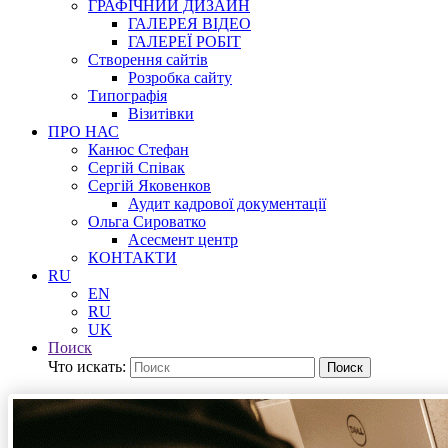
ГРАФІЧНИЙ ДИЗАЙН
ГАЛЕРЕЯ ВІДЕО
ГАЛЕРЕЇ РОБІТ
Створення сайтів
Розробка сайту
Типографія
Візитівки
ПРО НАС
Канюс Стефан
Сергій Співак
Сергій Яковенков
Аудит кадрової документації
Ольга Сироватко
Асесмент центр
КОНТАКТИ
RU
EN
RU
UK
Поиск
Что искать:
Поиск