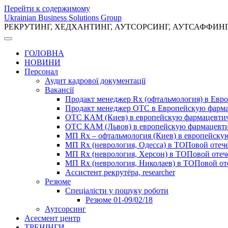
Перейти к содержимому
Ukrainian Business Solutions Group
РЕКРУТИНГ, ХЕДХАНТИНГ, АУТСОРСИНГ, АУТСАФФИН
ГОЛОВНА
НОВИНИ
Персонал
Аудит кадрової документації
Вакансії
Продакт менеджер Rx (офтальмология) в Ев
Продакт менеджер ОТС в Европейскую фарм
ОТС КАМ (Киев) в европейскую фармацевти
ОТС КАМ (Львов) в европейскую фармацевт
МП Rx – офтальмология (Киев) в европейск
МП Rx (неврология, Одесса) в ТОПовой отеч
МП Rx (неврология, Херсон) в ТОПовой оте
МП Rx (неврология, Николаев) в ТОПовой от
Ассистент рекрутёра, researcher
Резюме
Cпеціалісти у пошуку роботи
Резюме 01-09/02/18
Аутсорсинг
Асесмент центр
ТРЕНІНГИ