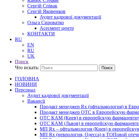
Канюс Стефан
Сергій Співак
Сергій Яковенков
Аудит кадрової документації
Ольга Сироватко
Асесмент центр
КОНТАКТИ
RU
EN
RU
UK
Поиск
Что искать:
Поиск
ГОЛОВНА
НОВИНИ
Персонал
Аудит кадрової документації
Вакансії
Продакт менеджер Rx (офтальмология) в Ев
Продакт менеджер ОТС в Европейскую фарм
ОТС КАМ (Киев) в европейскую фармацевти
ОТС КАМ (Львов) в европейскую фармацевт
МП Rx – офтальмология (Киев) в европейск
МП Rx (неврология, Одесса) в ТОПовой отеч