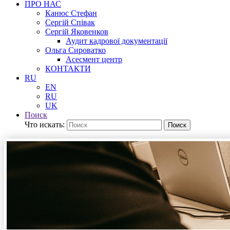
ПРО НАС
Канюс Стефан
Сергій Співак
Сергій Яковенков
Аудит кадрової документації
Ольга Сироватко
Асесмент центр
КОНТАКТИ
RU
EN
RU
UK
Поиск
Что искать:
Поиск