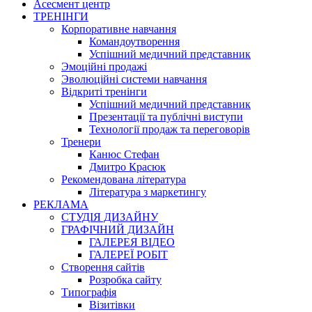
Асесмент центр
ТРЕНІНГИ
Корпоративне навчання
Командоутворення
Успішний медичний представник
Эмоційні продажі
Эволюційні системи навчання
Відкриті тренінги
Успішний медичний представник
Презентації та публічні виступи
Технології продаж та переговорів
Тренери
Канюс Стефан
Дмитро Красюк
Рекомендована література
Література з маркетингу
РЕКЛАМА
СТУДІЯ ДИЗАЙНУ
ГРАФІЧНИЙ ДИЗАЙН
ГАЛЕРЕЯ ВІДЕО
ГАЛЕРЕЇ РОБІТ
Створення сайтів
Розробка сайту
Типографія
Візитівки