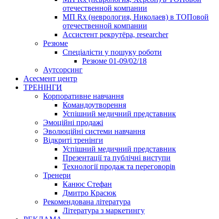
отечественной компании
МП Rx (неврология, Николаев) в ТОПовой
отечественной компании
Ассистент рекрутёра, researcher
Резюме
Cпеціалісти у пошуку роботи
Резюме 01-09/02/18
Аутсорсинг
Асесмент центр
ТРЕНІНГИ
Корпоративне навчання
Командоутворення
Успішний медичний представник
Эмоційні продажі
Эволюційні системи навчання
Відкриті тренінги
Успішний медичний представник
Презентації та публічні виступи
Технології продаж та переговорів
Тренери
Канюс Стефан
Дмитро Красюк
Рекомендована література
Література з маркетингу