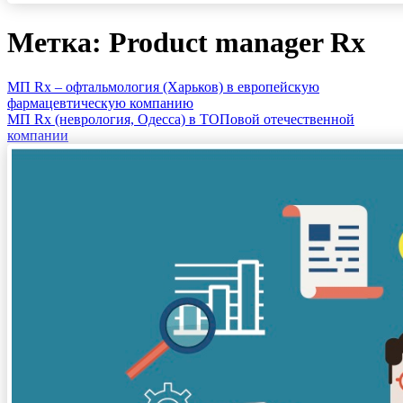
Метка: Product manager Rx
МП Rx – офтальмология (Харьков) в европейскую
фармацевтическую компанию
МП Rx (неврология, Одесса) в ТОПовой отечественной
компании