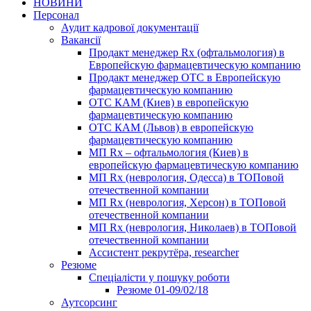
НОВИНИ
Персонал
Аудит кадрової документації
Вакансії
Продакт менеджер Rx (офтальмология) в
Европейскую фармацевтическую компанию
Продакт менеджер ОТС в Европейскую
фармацевтическую компанию
ОТС КАМ (Киев) в европейскую
фармацевтическую компанию
ОТС КАМ (Львов) в европейскую
фармацевтическую компанию
МП Rx – офтальмология (Киев) в
европейскую фармацевтическую компанию
МП Rx (неврология, Одесса) в ТОПовой
отечественной компании
МП Rx (неврология, Херсон) в ТОПовой
отечественной компании
МП Rx (неврология, Николаев) в ТОПовой
отечественной компании
Ассистент рекрутёра, researcher
Резюме
Cпеціалісти у пошуку роботи
Резюме 01-09/02/18
Аутсорсинг