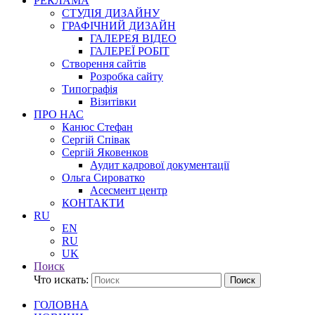
РЕКЛАМА
СТУДІЯ ДИЗАЙНУ
ГРАФІЧНИЙ ДИЗАЙН
ГАЛЕРЕЯ ВІДЕО
ГАЛЕРЕЇ РОБІТ
Створення сайтів
Розробка сайту
Типографія
Візитівки
ПРО НАС
Канюс Стефан
Сергій Співак
Сергій Яковенков
Аудит кадрової документації
Ольга Сироватко
Асесмент центр
КОНТАКТИ
RU
EN
RU
UK
Поиск
Что искать:
Поиск
ГОЛОВНА