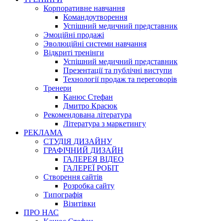
Корпоративне навчання
Командоутворення
Успішний медичний представник
Эмоційні продажі
Эволюційні системи навчання
Відкриті тренінги
Успішний медичний представник
Презентації та публічні виступи
Технології продаж та переговорів
Тренери
Канюс Стефан
Дмитро Красюк
Рекомендована література
Література з маркетингу
РЕКЛАМА
СТУДІЯ ДИЗАЙНУ
ГРАФІЧНИЙ ДИЗАЙН
ГАЛЕРЕЯ ВІДЕО
ГАЛЕРЕЇ РОБІТ
Створення сайтів
Розробка сайту
Типографія
Візитівки
ПРО НАС