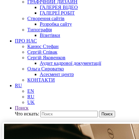
ГРАФІЧНИЙ ДИЗАЙН
ГАЛЕРЕЯ ВІДЕО
ГАЛЕРЕЇ РОБІТ
Створення сайтів
Розробка сайту
Типографія
Візитівки
ПРО НАС
Канюс Стефан
Сергій Співак
Сергій Яковенков
Аудит кадрової документації
Ольга Сироватко
Асесмент центр
КОНТАКТИ
RU
EN
RU
UK
Поиск
Что искать:
Поиск