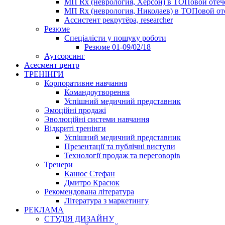
МП Rx (неврология, Херсон) в ТОПовой оте
МП Rx (неврология, Николаев) в ТОПовой от
Ассистент рекрутёра, researcher
Резюме
Cпеціалісти у пошуку роботи
Резюме 01-09/02/18
Аутсорсинг
Асесмент центр
ТРЕНІНГИ
Корпоративне навчання
Командоутворення
Успішний медичний представник
Эмоційні продажі
Эволюційні системи навчання
Відкриті тренінги
Успішний медичний представник
Презентації та публічні виступи
Технології продаж та переговорів
Тренери
Канюс Стефан
Дмитро Красюк
Рекомендована література
Література з маркетингу
РЕКЛАМА
СТУДІЯ ДИЗАЙНУ