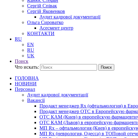
Канюс Стефан
Сергій Співак
Сергій Яковенков
Аудит кадрової документації
Ольга Сироватко
Асесмент центр
КОНТАКТИ
RU
EN
RU
UK
Поиск
Что искать:
Поиск
ГОЛОВНА
НОВИНИ
Персонал
Аудит кадрової документації
Вакансії
Продакт менеджер Rx (офтальмология) в Ев
Продакт менеджер ОТС в Европейскую фарм
ОТС КАМ (Киев) в европейскую фармацевти
ОТС КАМ (Львов) в европейскую фармацевт
МП Rx – офтальмология (Киев) в европейск
МП Rx (неврология, Одесса) в ТОПовой отеч