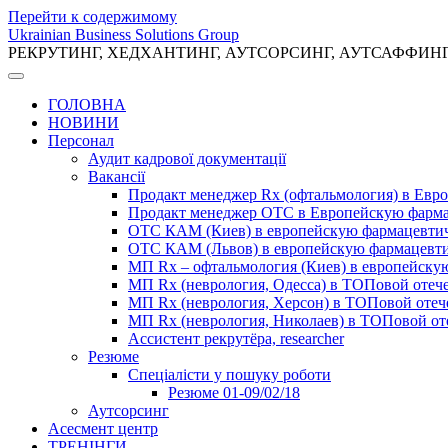
Перейти к содержимому
Ukrainian Business Solutions Group
РЕКРУТИНГ, ХЕДХАНТИНГ, АУТСОРСИНГ, АУТСАФФИН
ГОЛОВНА
НОВИНИ
Персонал
Аудит кадрової документації
Вакансії
Продакт менеджер Rx (офтальмология) в Ев
Продакт менеджер ОТС в Европейскую фарм
ОТС КАМ (Киев) в европейскую фармацевти
ОТС КАМ (Львов) в европейскую фармацевт
МП Rx – офтальмология (Киев) в европейск
МП Rx (неврология, Одесса) в ТОПовой отеч
МП Rx (неврология, Херсон) в ТОПовой оте
МП Rx (неврология, Николаев) в ТОПовой от
Ассистент рекрутёра, researcher
Резюме
Cпеціалісти у пошуку роботи
Резюме 01-09/02/18
Аутсорсинг
Асесмент центр
ТРЕНІНГИ